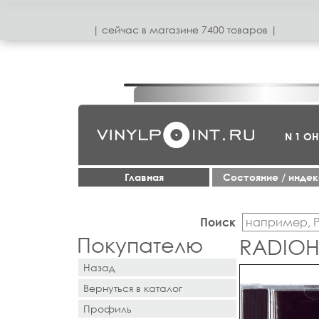
| сeйчас в магазинe 7400 товаров |
N 1 О
Главная
Cостояние / инде
Поиск
Покупателю
RADIOH
Назад
Вернуться в каталог
Профиль