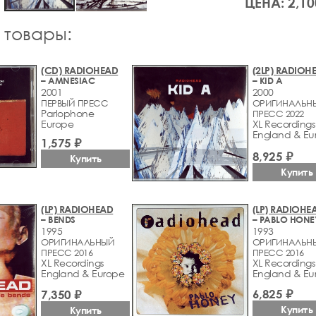
ЦЕНА: 2,10
 товары:
(CD) RADIOHEAD
(2LP) RADIOH
– AMNESIAC
– KID A
2001
2000
ПЕРВЫЙ ПРЕСС
ОРИГИНАЛЬН
Parlophone
ПРЕСС 2022
Europe
XL Recordings
England & Eu
1,575 ₽
8,925 ₽
Купить
Купить
(LP) RADIOHEAD
(LP) RADIOHE
– BENDS
– PABLO HONE
1995
1993
ОРИГИНАЛЬНЫЙ
ОРИГИНАЛЬН
ПРЕСС 2016
ПРЕСС 2016
XL Recordings
XL Recordings
England & Europe
England & Eu
6,825 ₽
7,350 ₽
Купить
Купить