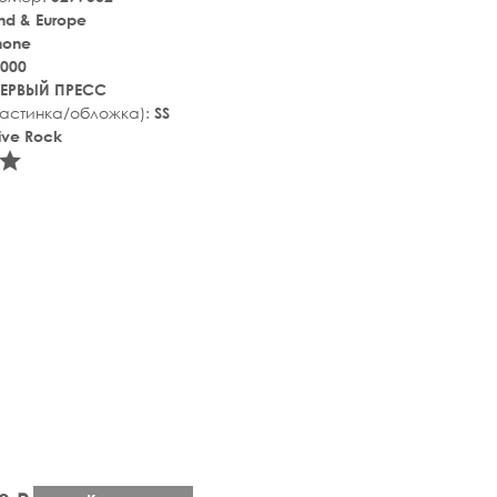
nd & Europe
hone
000
ЕРВЫЙ ПРЕСС
ластинка/обложка):
SS
tive Rock
tar_rate
star_rate