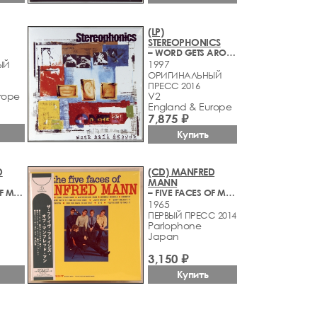
(LP)
STEREOPHONICS
– WORD GETS AROUND
1997
ЫЙ
ОРИГИНАЛЬНЫЙ
ПРЕСС 2016
rope
V2
England & Europe
7,875 ₽
Купить
D
(CD) MANFRED
MANN
– FIVE FACES OF MANFRED MANN
– FIVE FACES OF MANFRED MANN
1965
ПЕРВЫЙ ПРЕСС 2014
Parlophone
Japan
3,150 ₽
Купить