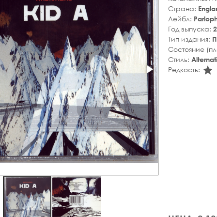
Страна:
Engla
Лейбл:
Parlop
Год выпуска:
2
Тип издания:
П
Состояние (п
Стиль:
Alterna
s
Редкость: