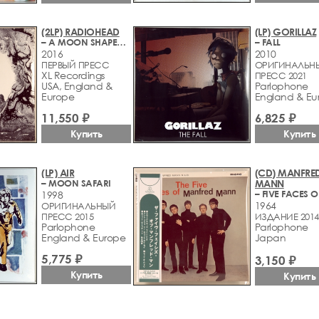
(2LP) RADIOHEAD
(LP) GORILLAZ
– A MOON SHAPED POOL
– FALL
2016
2010
ПЕРВЫЙ ПРЕСС
ОРИГИНАЛЬН
XL Recordings
ПРЕСС 2021
USA, England &
Parlophone
Europe
England & Eu
11,550 ₽
6,825 ₽
Купить
Купить
(LP) AIR
(CD) MANFRE
– MOON SAFARI
MANN
1998
1964
ОРИГИНАЛЬНЫЙ
ПРЕСС 2015
ИЗДАНИЕ 2014
Parlophone
Parlophone
England & Europe
Japan
5,775 ₽
3,150 ₽
Купить
Купить