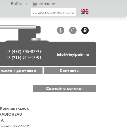
Войти →
|
корзина
Ваша корзина пуста
$
€
₽
+7 (499) 745-07-99
info@vinylpoint.ru
+7 (916) 311-17-01
плата / доставка
Контакты
Скачайте каталог
 Компакт-диск
RADIOHEAD
 A
номер:
5277532