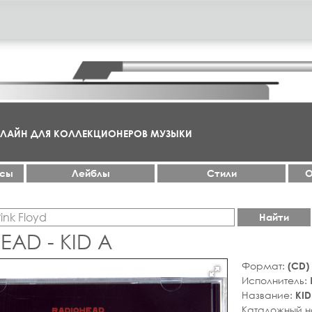
НЛАЙН ДЛЯ КОЛЛЕКЦИОНЕРОВ МУЗЫКИ
ксы
Лейблы
Стили
О
Найти
EAD - KID A
Формат:
(CD)
Исполнитель:
Название:
KID
Каталожный 