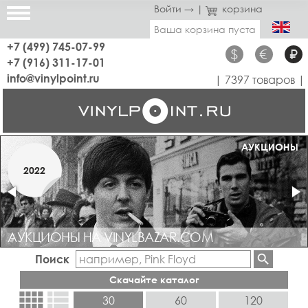
Войти →
|
корзина
Ваша корзина пуста
+7 (499) 745-07-99
$
€
₽
+7 (916) 311-17-01
info@vinylpoint.ru
| 7397 товаров |
МАГАЗИН ОТКРЫТ
АУКЦИОНЫ
МАРТ
2022
2019
АУКЦИОНЫ НА VINYLBAZAR.COM
Поиск
Скачайте каталог
view_comfy
view_list
30
60
120