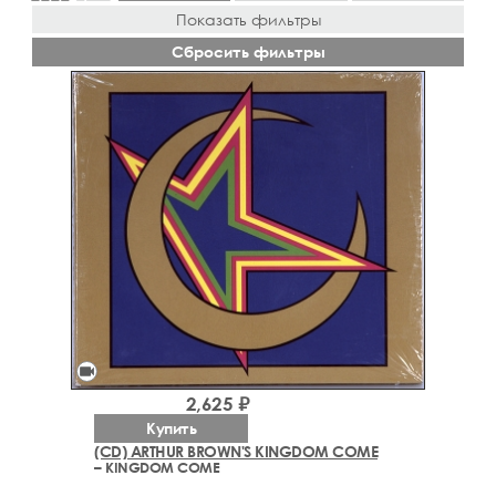
Показать фильтры
Сбросить фильтры
videocam
2,625 ₽
Купить
(CD) ARTHUR BROWN'S KINGDOM COME
– KINGDOM COME