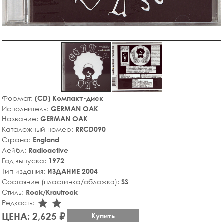
Формат:
(CD) Компакт-диск
Исполнитель:
GERMAN OAK
Название:
GERMAN OAK
Каталожный номер:
RRCD090
Страна:
England
Лейбл:
Radioactive
Год выпуска:
1972
Тип издания:
ИЗДАНИЕ 2004
Состояние (пластинка/обложка):
SS
Стиль:
Rock/Krautrock
star_rate
star_rate
Редкость:
ЦЕНА: 2,625 ₽
Купить