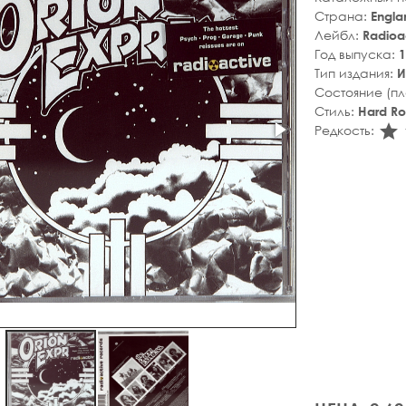
Страна:
Engla
Лейбл:
Radioa
Год выпуска:
1
Тип издания:
И
Состояние (п
Стиль:
Hard R
s
Редкость: