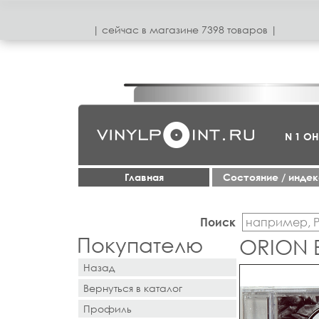
| сeйчас в магазинe 7398 товаров |
N 1 О
Главная
Cостояние / инде
Поиск
Покупателю
ORION E
Назад
Вернуться в каталог
Профиль