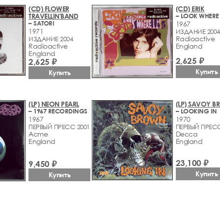
(CD) FLOWER
(CD) ERIK
TRAVELLIN'BAND
– LOOK WHERE
– SATORI
1967
1971
ИЗДАНИЕ 2004
Radioactive
ИЗДАНИЕ 2004
Radioactive
England
England
2,625 ₽
2,625 ₽
Купить
Купить
(LP) NEON PEARL
(LP) SAVOY 
– 1967 RECORDINGS
– LOOKING IN
1967
1970
ПЕРВЫЙ ПРЕСС 2001
ПЕРВЫЙ ПРЕС
Acme
Decca
England
England
23,100 ₽
9,450 ₽
Купить
Купить