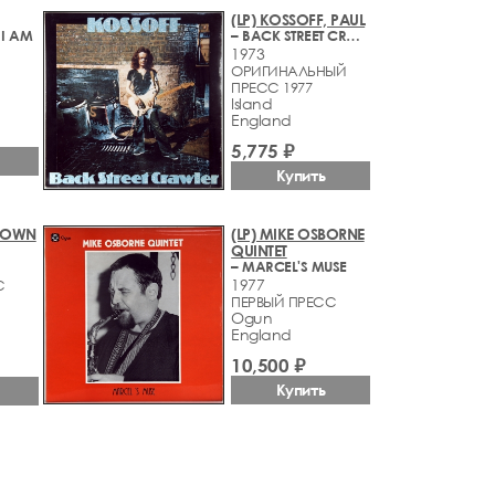
(LP) KOSSOFF, PAUL
 I AM
– BACK STREET CRAWLER
1973
ОРИГИНАЛЬНЫЙ
ПРЕСС 1977
Island
England
5,775 ₽
Купить
BROWN
(LP) MIKE OSBORNE
QUINTET
– MARCEL'S MUSE
1977
С
ПЕРВЫЙ ПРЕСС
Ogun
England
10,500 ₽
Купить