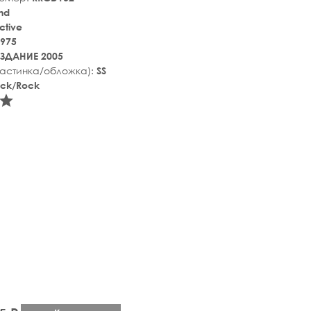
nd
ctive
975
ЗДАНИЕ 2005
ластинка/обложка):
SS
ock/Rock
tar_rate
star_rate