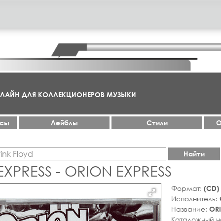
НЛАЙН ДЛЯ КОЛЛЕКЦИОНЕРОВ МУЗЫКИ
ксы
Лейблы
Стили
О
Найти
XPRESS - ORION EXPRESS
Формат:
(CD)
Исполнитель:
Название:
ORI
Каталожный 