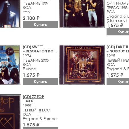
ИЗДАНИЕ 1997
ОРИГИНАЛЬ
RCA
ПРЕСС 1988
Italy
RCA
England & 
2,100 ₽
(Germany)
Купить
1,575 ₽
Купит
(CD) SWEET
(CD) TAKE T
– DESOLATION BOULEVARD
– NOBODY E
1974
1995
ИЗДАНИЕ 2005
ПЕРВЫЙ ПР
RCA
RCA
Europe
England & 
1,575 ₽
1,575 ₽
Купить
Купит
(CD) ZZ TOP
– XXX
1999
ПЕРВЫЙ ПРЕСС
RCA
England & Europe
1,575 ₽