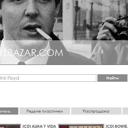
YLBAZAR.COM
Найти
ечень
Редкие пластинки
Распродажа
(CD) ALMA Y VIDA
(CD) BOWIE,