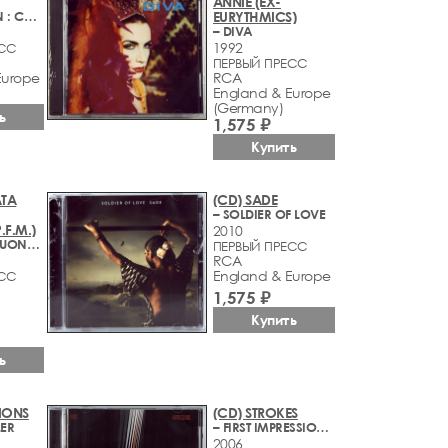
ANNIE (EX-
– SCHUMANN : CARNAVAL, OP. 9 / SONATA NO. 1 IN F-SHARP MINOR, OP. 11
EURYTHMICS)
– DIVA
1992
ЕСС
ПЕРВЫЙ ПРЕСС
Europe
RCA
England & Europe
(Germany)
ь
1,575 ₽
Купить
ATA
(CD) SADE
– SOLDIER OF LOVE
.F.M.)
2010
– SUONARE SUONARE
ПЕРВЫЙ ПРЕСС
RCA
England & Europe
ЕСС
1,575 ₽
Купить
ь
IONS
(CD) STROKES
LER
– FIRST IMPRESSIONS OF EARTH
2006