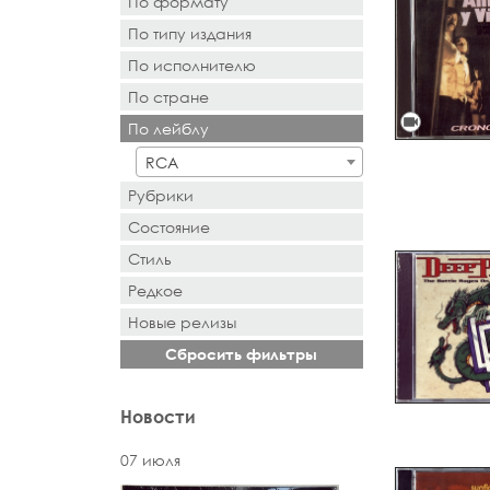
По формату
По типу издания
- Выбор -
По исполнителю
- Выбор -
По стране
- Поиск или выбор -
videocam
По лейблу
- Поиск или выбор -
RCA
Рубрики
Состояние
Стиль
Редкое
Новыe рeлизы
Сбросить фильтры
Новости
07 июля