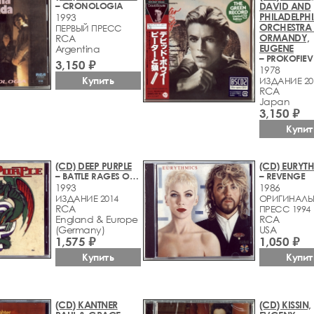
– CRONOLOGIA
DAVID AND
PHILADELPH
1993
ORCHESTRA 
ПЕРВЫЙ ПРЕСС
ORMANDY,
RCA
EUGENE
Argentina
3,150 ₽
1978
Купить
ИЗДАНИЕ 20
RCA
Japan
3,150 ₽
Купит
(CD) DEEP PURPLE
(CD) EURYT
– BATTLE RAGES ON…
– REVENGE
1993
1986
ИЗДАНИЕ 2014
ОРИГИНАЛЬ
RCA
ПРЕСС 1994
England & Europe
RCA
(Germany)
USA
1,575 ₽
1,050 ₽
Купить
Купит
(CD) KANTNER
(CD) KISSIN,