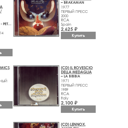
– BRAKAMAN
IA
1977
/
ПЕРВЫЙ ПРЕСС
2000
RCA
– PROKOFIEV - PETER AND THE WOLF
Spain
2,625 ₽
14
Купить
ь
HMICS
(CD) IL ROVESCIO
DELLA MEDAGLIA
– LA BIBBIA
1971
НЫЙ
ПЕРВЫЙ ПРЕСС
1989
RCA
Italy
2,100 ₽
ь
Купить
(CD) LENNOX,