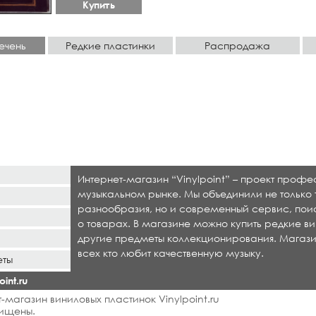
Купить
ечень
Редкие пластинки
Распродажа
Интернет-магазин “Vinylpoint” – проект проф
музыкальном рынке. Мы объединили не только 
разнообразия, но и современный сервис, по
о товарах. В магазине можно купить редкие ви
другие предметы коллекционирования. Магази
всех кто любит качественную музыку.
еты
int.ru
-магазин виниловых пластинок Vinylpoint.ru
ищены.