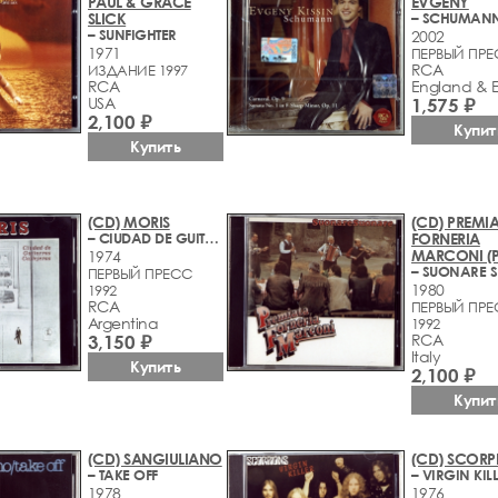
PAUL & GRACE
EVGENY
SLICK
– SUNFIGHTER
2002
1971
ПЕРВЫЙ ПР
RCA
ИЗДАНИЕ 1997
RCA
England & 
USA
1,575 ₽
2,100 ₽
Купит
Купить
(CD) MORIS
(CD) PREMI
– CIUDAD DE GUITARRAS CALLEJERAS
FORNERIA
MARCONI (P
1974
ПЕРВЫЙ ПРЕСС
1980
1992
RCA
ПЕРВЫЙ ПР
Argentina
1992
3,150 ₽
RCA
Italy
Купить
2,100 ₽
Купит
(CD) SANGIULIANO
(CD) SCORP
– TAKE OFF
– VIRGIN KIL
1978
1976