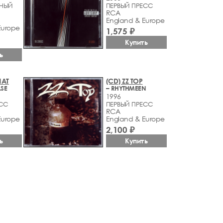
НЫЙ
ПЕРВЫЙ ПРЕСС
RCA
England & Europe
Europe
1,575 ₽
Купить
ь
HAT
(CD) ZZ TOP
LSE
– RHYTHMEEN
1996
ЕСС
ПЕРВЫЙ ПРЕСС
RCA
Europe
England & Europe
2,100 ₽
ь
Купить