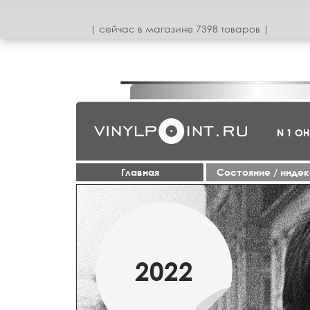
| сeйчас в магазинe 7398 товаров |
N 1 О
Главная
Cостояние / инде
МАРТ
2022
2019