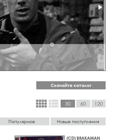
Скачайте каталог
view_comfy
view_list
30
60
120
Популярное
Новые поступления
(CD) BRAKAMAN