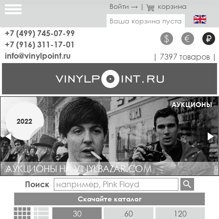
Войти →
|
корзина
Ваша корзина пуста
+7 (499) 745-07-99
$
€
₽
+7 (916) 311-17-01
info@vinylpoint.ru
| 7397 товаров |
МАГАЗИН ОТКРЫТ
АУКЦИОНЫ
МАРТ
2022
2019
АУКЦИОНЫ НА VINYLBAZAR.COM
Поиск
Скачайте каталог
view_comfy
view_list
30
60
120