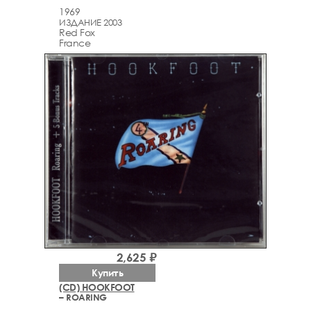
1969
ИЗДАНИЕ 2003
Red Fox
France
2,625 ₽
Купить
(CD) HOOKFOOT
– ROARING