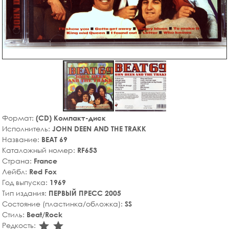
Формат:
(CD) Компакт-диск
Исполнитель:
JOHN DEEN AND THE TRAKK
Название:
BEAT 69
Каталожный номер:
RF653
Страна:
France
Лейбл:
Red Fox
Год выпуска:
1969
Тип издания:
ПЕРВЫЙ ПРЕСС 2005
Состояние (пластинка/обложка):
SS
Стиль:
Beat/Rock
star_rate
star_rate
Редкость: