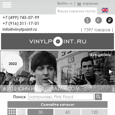
Войти →
|
корзина
Ваша корзина пуста
+7 (499) 745-07-99
$
€
₽
+7 (916) 311-17-01
info@vinylpoint.ru
| 7397 товаров |
МАГАЗИН ОТКРЫТ
АУКЦИОНЫ
МАРТ
2022
2019
АУКЦИОНЫ НА VINYLBAZAR.COM
Поиск
Скачайте каталог
view_comfy
view_list
30
60
120