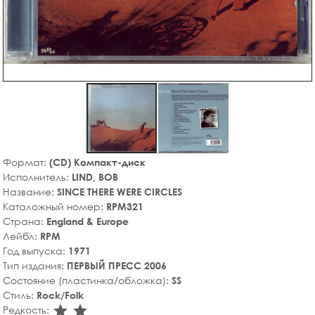
Формат:
(CD) Компакт-диск
Исполнитель:
LIND, BOB
Название:
SINCE THERE WERE CIRCLES
Каталожный номер:
RPM321
Страна:
England & Europe
Лейбл:
RPM
Год выпуска:
1971
Тип издания:
ПЕРВЫЙ ПРЕСС 2006
Состояние (пластинка/обложка):
SS
Стиль:
Rock/Folk
star_rate
star_rate
Редкость: