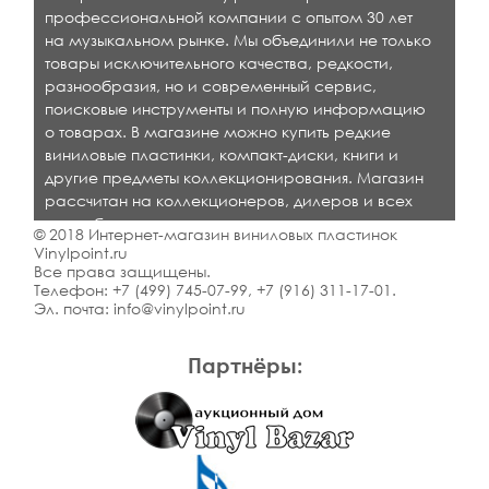
профессиональной компании с опытом 30 лет
на музыкальном рынке. Мы объединили не только
товары исключительного качества, редкости,
разнообразия, но и современный сервис,
поисковые инструменты и полную информацию
о товарах. В магазине можно купить редкие
виниловые пластинки, компакт-диски, книги и
другие предметы коллекционирования. Магазин
рассчитан на коллекционеров, дилеров и всех
кто любит качественную музыку.
© 2018 Интернет-магазин виниловых пластинок
Vinylpoint.ru
Все права защищены.
Телефон:
+7 (499) 745-07-99
,
+7 (916) 311-17-01
.
Эл. почта:
info@vinylpoint.ru
Партнёры: