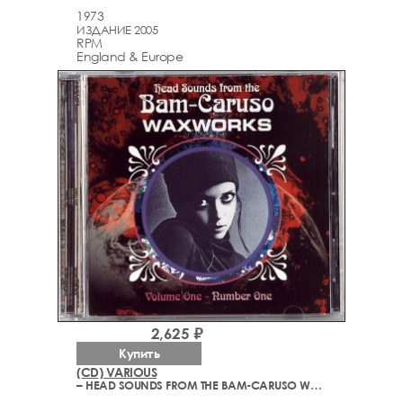
1973
ИЗДАНИЕ 2005
RPM
England & Europe
2,625 ₽
Купить
(CD) VARIOUS
– HEAD SOUNDS FROM THE BAM-CARUSO WAXWORKS VOL. ONE/NO. 1 (195-1991)