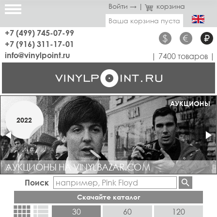
Войти →
|
корзина
Ваша корзина пуста
+7 (499) 745-07-99
$
€
₽
+7 (916) 311-17-01
info@vinylpoint.ru
| 7400 товаров |
МАГАЗИН ОТКРЫТ
АУКЦИОНЫ
МАРТ
2022
2019
АУКЦИОНЫ НА VINYLBAZAR.COM
Поиск
Скачайте каталог
view_comfy
view_list
30
60
120