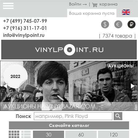
Войти →
|
корзина
Ваша корзина пуста
+7 (499) 745-07-99
$
€
₽
+7 (916) 311-17-01
info@vinylpoint.ru
| 7374 товара |
МАГАЗИН ОТКРЫТ
АУКЦИОНЫ
МАРТ
2022
2019
АУКЦИОНЫ НА VINYLBAZAR.COM
Поиск
Скачайте каталог
view_comfy
view_list
30
60
120