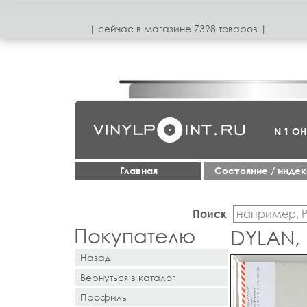
| сeйчас в магазинe 7398 товаров |
N 1 О
Главная
Cостояние / инде
Поиск
Покупателю
DYLAN, 
Назад
Вернуться в каталог
Профиль