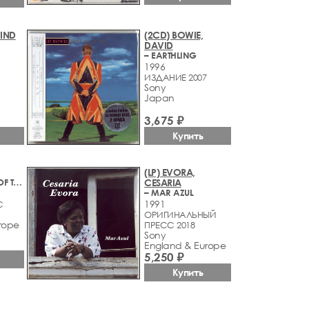
WIND
(2CD) BOWIE,
DAVID
– EARTHLING
1996
ИЗДАНИЕ 2007
Sony
Japan
3,675 ₽
Купить
(LP) EVORA,
– SWEETHEART OF THE RODEO / LIVE AT THE FILLMORE FEBRUARY 1969
CESARIA
– MAR AZUL
1991
С
ОРИГИНАЛЬНЫЙ
rope
ПРЕСС 2018
Sony
England & Europe
5,250 ₽
Купить