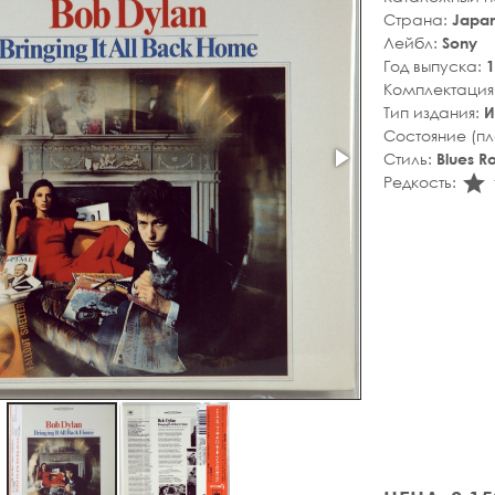
Страна:
Japa
Лейбл:
Sony
Год выпуска:
1
Комплектация
Тип издания:
И
Состояние (п
Стиль:
Blues R
s
Редкость: