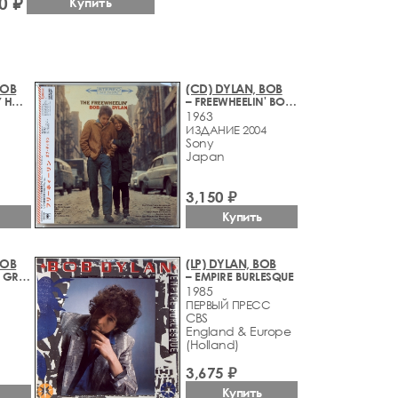
0 ₽
Купить
BOB
(CD) DYLAN, BOB
– JOHN WESLEY HARDING
– FREEWHEELIN' BOB DYLAN
1963
ИЗДАНИЕ 2004
Sony
Japan
3,150 ₽
Купить
BOB
(LP) DYLAN, BOB
– DOWN IN THE GROOVE
– EMPIRE BURLESQUE
1985
ПЕРВЫЙ ПРЕСС
CBS
England & Europe
(Holland)
3,675 ₽
Купить