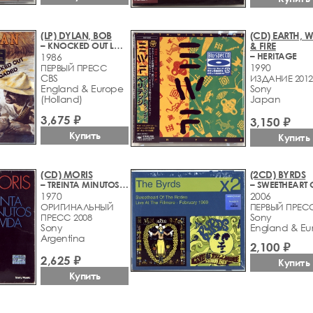
(LP) DYLAN, BOB
(CD) EARTH, 
– KNOCKED OUT LOADED
& FIRE
– HERITAGE
1986
1990
ПЕРВЫЙ ПРЕСС
CBS
ИЗДАНИЕ 2012
England & Europe
Sony
(Holland)
Japan
3,675 ₽
3,150 ₽
Купить
Купить
(CD) MORIS
(2CD) BYRDS
– TREINTA MINUTOS DE VIDA
1970
2006
ОРИГИНАЛЬНЫЙ
ПЕРВЫЙ ПРЕС
Sony
ПРЕСС 2008
Sony
England & Eu
Argentina
2,100 ₽
2,625 ₽
Купить
Купить