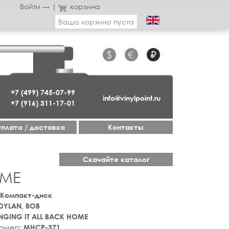
Войти →
|
корзина
Ваша корзина пуста
$
€
₽
+7 (499) 745-07-99
info@vinylpoint.ru
+7 (916) 311-17-01
плата / доставка
Контакты
Скачайте каталог
OME
 Компакт-диск
DYLAN, BOB
NGING IT ALL BACK HOME
номер:
MHCP-371