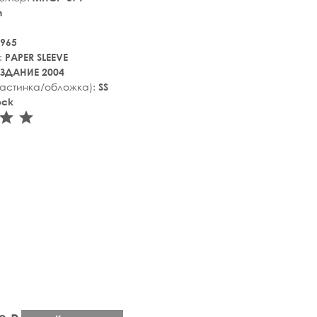
n
965
:
PAPER SLEEVE
ЗДАНИЕ 2004
ластинка/обложка):
SS
ock
tar_rate
star_rate
star_rate