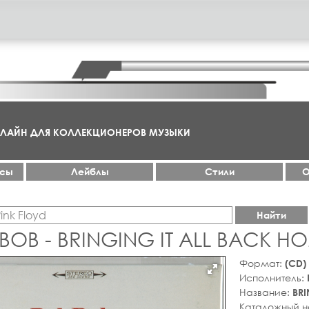
НЛАЙН ДЛЯ КОЛЛЕКЦИОНЕРОВ МУЗЫКИ
ксы
Лейблы
Стили
О
Найти
BOB - BRINGING IT ALL BACK H
Формат:
(CD)
Исполнитель:
Название:
BRI
Каталожный 