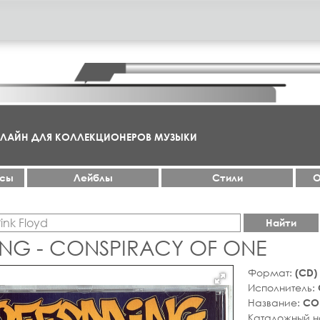
НЛАЙН ДЛЯ КОЛЛЕКЦИОНЕРОВ МУЗЫКИ
ксы
Лейблы
Стили
О
Найти
ING - CONSPIRACY OF ONE
Формат:
(CD)
Исполнитель:
Название:
CO
Каталожный 