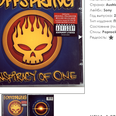
Страна:
Austri
Лейбл:
Sony
Год выпуска:
2
Тип издания:
П
Состояние (п
Стиль:
Poproc
s
Редкость: