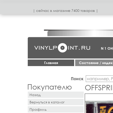
| сeйчас в магазинe 7400 товаров |
N 1 О
Главная
Cостояние / инде
Поиск
Покупателю
OFFSPR
Назад
Вернуться в каталог
Профиль