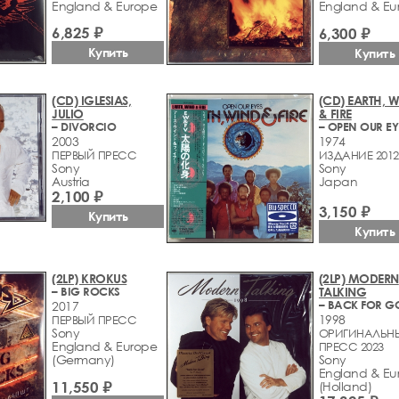
England & Europe
England & Eu
6,825 ₽
6,300 ₽
Купить
Купить
(CD) IGLESIAS,
(CD) EARTH, 
JULIO
& FIRE
– DIVORCIO
– OPEN OUR EY
2003
1974
ПЕРВЫЙ ПРЕСС
ИЗДАНИЕ 2012
Sony
Sony
Austria
Japan
2,100 ₽
3,150 ₽
Купить
Купить
(2LP) KROKUS
(2LP) MODERN
– BIG ROCKS
TALKING
2017
1998
ПЕРВЫЙ ПРЕСС
Sony
ОРИГИНАЛЬН
England & Europe
ПРЕСС 2023
(Germany)
Sony
England & Eu
11,550 ₽
(Holland)