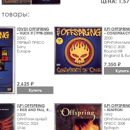
ЦЕНА: 1,57
 товары:
(DVD) OFFSPRING
(LP) OFFSPRIN
– HUCK IT (1998-2000)
2000
2000
ПЕРВЫЙ ПРЕСС
ОРИГИНАЛЬН
Sony
ПРЕСС 2020
Europe
Round Hill
England & Eu
7,350 ₽
Купить
2,625 ₽
Купить
(LP) OFFSPRING
(LP) OFFSPRIN
– RISE AND FALL, RAGE AND GRACE
– IGNITION
2008
1992
ОРИГИНАЛЬНЫЙ
ОРИГИНАЛЬН
ПРЕСС 2023
ПРЕСС 2008
UMe
Epitaph