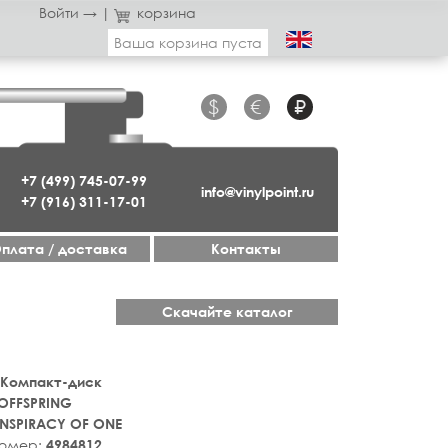
Войти →
|
корзина
Ваша корзина пуста
$
€
₽
+7 (499) 745-07-99
info@vinylpoint.ru
+7 (916) 311-17-01
плата / доставка
Контакты
Скачайте каталог
 Компакт-диск
OFFSPRING
NSPIRACY OF ONE
номер:
4984812