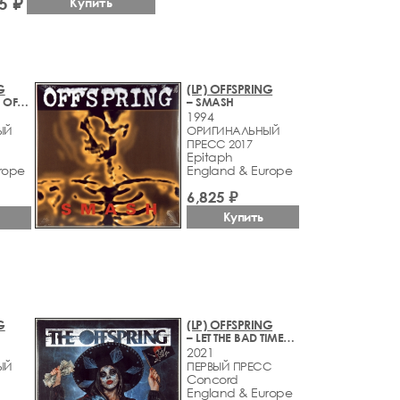
5 ₽
Купить
G
(LP) OFFSPRING
– CONSPIRACY OF ONE
– SMASH
1994
ЫЙ
ОРИГИНАЛЬНЫЙ
ПРЕСС 2017
Epitaph
rope
England & Europe
6,825 ₽
Купить
G
(LP) OFFSPRING
– LET THE BAD TIMES ROLL
2021
ЫЙ
ПЕРВЫЙ ПРЕСС
Concord
England & Europe