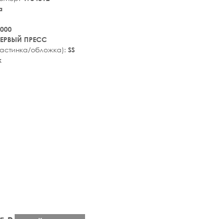
a
000
ЕРВЫЙ ПРЕСС
ластинка/обложка):
SS
k
tar_rate