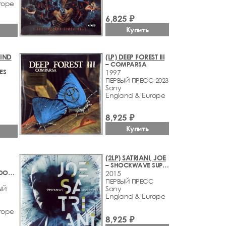
rope
6,825 ₽
Купить
WIND
(LP) DEEP FOREST III
– COMPARSA
ES
1997
ПЕРВЫЙ ПРЕСС 2023
Sony
England & Europe
8,925 ₽
Купить
(2LP) SATRIANI, JOE
– SHOCKWAVE SUPERNOVA
– BACK FOR GOOD - THE 7TH ALBUM
2015
ПЕРВЫЙ ПРЕСС
Sony
ЫЙ
England & Europe
rope
8,925 ₽