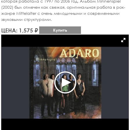
которая работала с 1997 по 2006 год. Альбом Minnenspiel
(2002) был отмечен как свежая, оригинальная работа в рок-
жанре Mittelalter с очень мелодичными и современными
звуковыми структурами.
ЦЕНА: 1,575 ₽
Купить