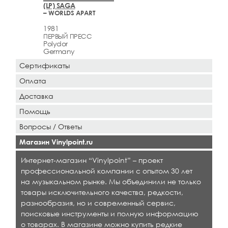
(LP) SAGA
– WORLDS APART
1981
ПЕРВЫЙ ПРЕСС
Polydor
Germany
Сертификаты
Оплата
Доставка
Помощь
Вопросы / Ответы
Магазин Vinylpoint.ru
Интернет-магазин “Vinylpoint” – проект
профессиональной компании с опытом 30 лет
на музыкальном рынке. Мы объединили не только
товары исключительного качества, редкости,
разнообразия, но и современный сервис,
поисковые инструменты и полную информацию
о товарах. В магазине можно купить редкие