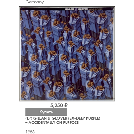
Germany
5,250 ₽
Купить
(LP) GILLAN & GLOVER (EX-DEEP PURPLE)
– ACCIDENTALLY ON PURPOSE
1988