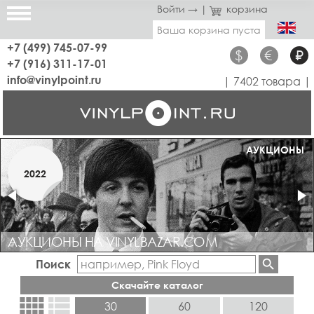
Войти →
|
корзина
Ваша корзина пуста
+7 (499) 745-07-99
$
€
₽
+7 (916) 311-17-01
info@vinylpoint.ru
| 7402 товара |
МАГАЗИН ОТКРЫТ
АУКЦИОНЫ
МАРТ
2022
2019
АУКЦИОНЫ НА VINYLBAZAR.COM
Поиск
Скачайте каталог
view_comfy
view_list
30
60
120