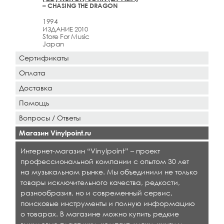
– CHASING THE DRAGON
1994
ИЗДАНИЕ 2010
Store For Music
Japan
Сертификаты
Оплата
Доставка
Помощь
Вопросы / Ответы
Магазин Vinylpoint.ru
Интернет-магазин “Vinylpoint” – проект
профессиональной компании с опытом 30 лет
на музыкальном рынке. Мы объединили не только
товары исключительного качества, редкости,
разнообразия, но и современный сервис,
поисковые инструменты и полную информацию
о товарах. В магазине можно купить редкие