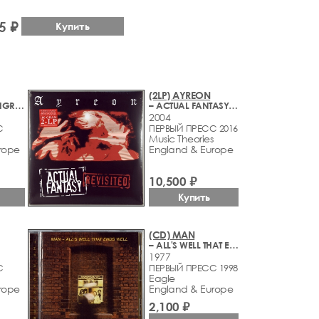
5 ₽
Купить
(2LP) AYREON
– UNIVERSAL MIGRATOR PART II: FLIGHT OF THE MIGRATOR
– ACTUAL FANTASY REVISITED
2004
С
ПЕРВЫЙ ПРЕСС 2016
Music Theories
rope
England & Europe
10,500 ₽
Купить
(CD) MAN
– ALL'S WELL THAT ENDS WELL
1977
С
ПЕРВЫЙ ПРЕСС 1998
Eagle
rope
England & Europe
2,100 ₽