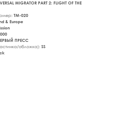
VERSAL MIGRATOR PART 2: FLIGHT OF THE
номер:
TM-020
nd & Europe
ssion
000
ЕРВЫЙ ПРЕСС
ластинка/обложка):
SS
ck
tar_rate