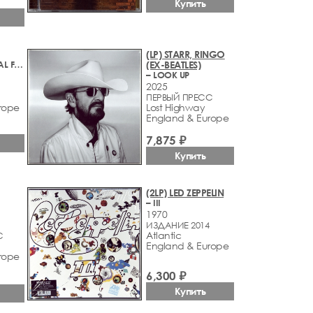
Купить
(LP) STARR, RINGO
– PYG! ORIGINAL FIRST ALBUM
(EX-BEATLES)
– LOOK UP
2025
ПЕРВЫЙ ПРЕСС
rope
Lost Highway
England & Europe
7,875 ₽
Купить
(2LP) LED ZEPPELIN
– III
1970
ИЗДАНИЕ 2014
Atlantic
С
England & Europe
rope
6,300 ₽
Купить