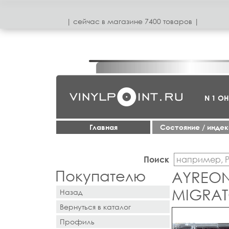
| сeйчас в магазинe 7400 товаров |
N 1 О
Главная
Cостояние / инде
Поиск
Покупателю
AYREON 
MIGRA
Назад
Вернуться в каталог
Профиль