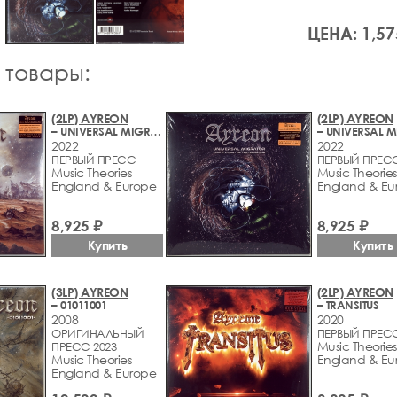
ЦЕНА: 1,57
 товары:
(2LP) AYREON
(2LP) AYREON
– UNIVERSAL MIGRATOR PART I: THE DREAM SEQUENCER
2022
2022
ПЕРВЫЙ ПРЕСС
ПЕРВЫЙ ПРЕС
Music Theories
Music Theories
England & Europe
England & Eu
8,925 ₽
8,925 ₽
Купить
Купить
(3LP) AYREON
(2LP) AYREON
– 01011001
– TRANSITUS
2008
2020
ОРИГИНАЛЬНЫЙ
ПЕРВЫЙ ПРЕС
Music Theories
ПРЕСС 2023
Music Theories
England & Eu
England & Europe