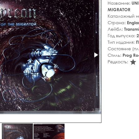
Название:
UNI
MIGRATOR
Каталожный 
Страна:
Engla
Лейбл:
Transmi
Год выпуска:
2
Тип издания:
П
Состояние (п
Стиль:
Prog Ro
s
Редкость: