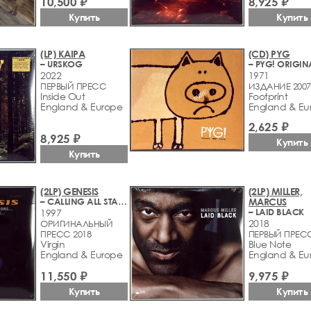
10,500 ₽
8,925 ₽
Купить
Купить
(LP) KAIPA
(CD) PYG
– URSKOG
2022
1971
ПЕРВЫЙ ПРЕСС
ИЗДАНИЕ 2007
Inside Out
Footprint
England & Europe
England & Eu
2,625 ₽
8,925 ₽
Купить
Купить
(2LP) GENESIS
(2LP) MILLER,
– CALLING ALL STATIONS
MARCUS
– LAID BLACK
1997
2018
ОРИГИНАЛЬНЫЙ
ПРЕСС 2018
ПЕРВЫЙ ПРЕС
Virgin
Blue Note
England & Europe
England & Eu
11,550 ₽
9,975 ₽
Купить
Купить