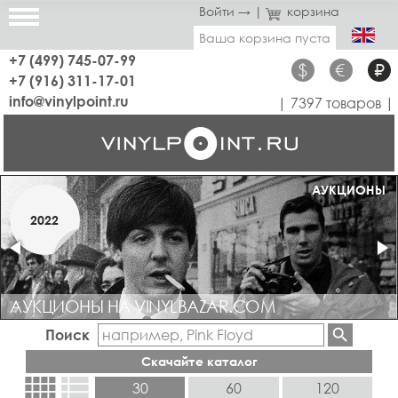
Войти →
|
корзина
Ваша корзина пуста
+7 (499) 745-07-99
$
€
₽
+7 (916) 311-17-01
info@vinylpoint.ru
| 7397 товаров |
МАГАЗИН ОТКРЫТ
АУКЦИОНЫ
МАРТ
2022
2019
АУКЦИОНЫ НА VINYLBAZAR.COM
Поиск
Скачайте каталог
view_comfy
view_list
30
60
120