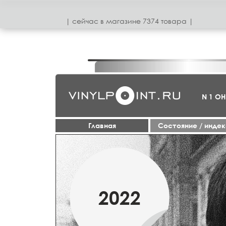
| сeйчас в магазинe 7374 товара |
N 1 О
Главная
Cостояние / инде
1950-70
2022