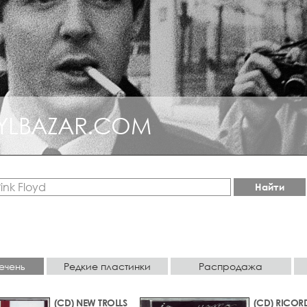
YLBAZAR.COM
КЦИОННЫЙ ДЖАЗ
Найти
ечень
Редкие пластинки
Распродажа
(CD) NEW TROLLS
(CD) RICOR