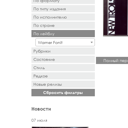
По формату
По типу издания
- Выбор -
По исполнителю
- Выбор -
По стране
- Поиск или выбор -
По лейблу
- Поиск или выбор -
Warner Fonit
Рубрики
Состояние
Полный пер
Стиль
Редкое
Новыe рeлизы
Сбросить фильтры
Новости
07 июля