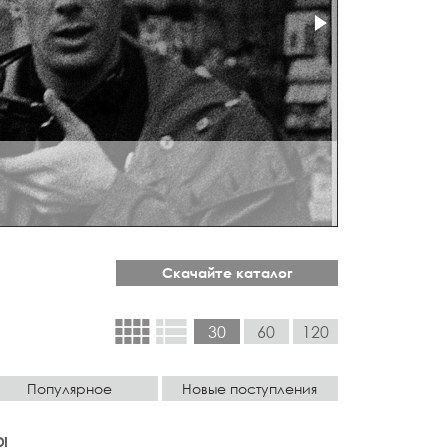
Скачайте каталог
view_comfy
view_list
30
60
120
Популярное
Новые поступления
DI