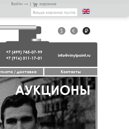
Войти →
|
корзина
Ваша корзина пуста
$
€
₽
+7 (499) 745-07-99
info@vinylpoint.ru
+7 (916) 311-17-01
плата / доставка
Контакты
АУКЦИОНЫ
ДЖАЗ