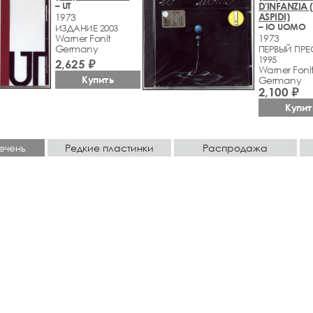
– UT
D'INFANZIA 
ASPIDI)
1973
– IO UOMO
ИЗДАНИЕ 2003
Warner Fonit
1973
Germany
ПЕРВЫЙ ПР
1995
2,625 ₽
Warner Foni
Купить
Germany
2,100 ₽
Купит
ечень
Редкие пластинки
Распродажа