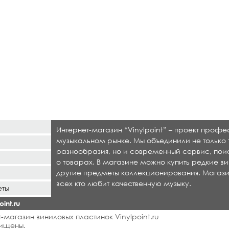
Интернет-магазин “Vinylpoint” – проект проф
музыкальном рынке. Мы объединили не только 
разнообразия, но и современный сервис, по
о товарах. В магазине можно купить редкие ви
другие предметы коллекционирования. Магази
всех кто любит качественную музыку.
еты
int.ru
-магазин виниловых пластинок Vinylpoint.ru
ищены.