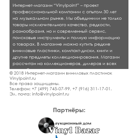
Интернет-магазин “Vinylpoint” – проект
профессиональной компании с опытом 30 лет
на музыкальном рынке. Мы объединили не только
товары исключительного качества, редкости,
разнообразия, но и современный сервис,
поисковые инструменты и полную информацию
о товарах. В магазине можно купить редкие
виниловые пластинки, компакт-диски, книги и
другие предметы коллекционирования. Магазин
рассчитан на коллекционеров, дилеров и всех
кто любит качественную музыку.
© 2018 Интернет-магазин виниловых пластинок
Vinylpoint.ru
Все права защищены.
Телефон:
+7 (499) 745-07-99
,
+7 (916) 311-17-01
.
Эл. почта:
info@vinylpoint.ru
Партнёры: