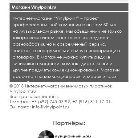
Магазин Vinylpoint.ru
Интернет-магазин “Vinylpoint” – проект
профессиональной компании с опытом 30 лет
на музыкальном рынке. Мы объединили не только
товары исключительного качества, редкости,
разнообразия, но и современный сервис,
поисковые инструменты и полную информацию
о товарах. В магазине можно купить редкие
виниловые пластинки, компакт-диски, книги и
другие предметы коллекционирования. Магазин
рассчитан на коллекционеров, дилеров и всех
кто любит качественную музыку.
© 2018 Интернет-магазин виниловых пластинок
Vinylpoint.ru
Все права защищены.
Телефон:
+7 (499) 745-07-99
,
+7 (916) 311-17-01
.
Эл. почта:
info@vinylpoint.ru
Партнёры: