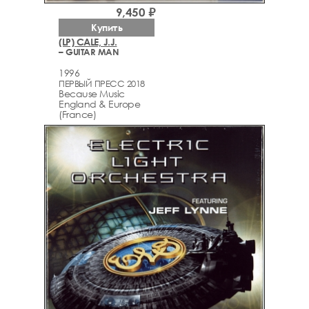
9,450 ₽
Купить
(LP) CALE, J.J.
– GUITAR MAN
1996
ПЕРВЫЙ ПРЕСС 2018
Because Music
England & Europe
(France)