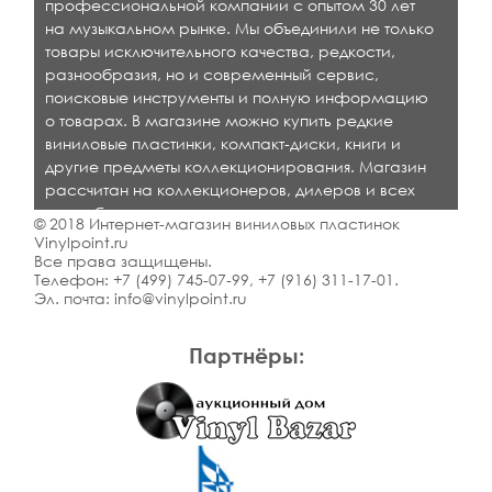
профессиональной компании с опытом 30 лет
на музыкальном рынке. Мы объединили не только
товары исключительного качества, редкости,
разнообразия, но и современный сервис,
поисковые инструменты и полную информацию
о товарах. В магазине можно купить редкие
виниловые пластинки, компакт-диски, книги и
другие предметы коллекционирования. Магазин
рассчитан на коллекционеров, дилеров и всех
кто любит качественную музыку.
© 2018 Интернет-магазин виниловых пластинок
Vinylpoint.ru
Все права защищены.
Телефон:
+7 (499) 745-07-99
,
+7 (916) 311-17-01
.
Эл. почта:
info@vinylpoint.ru
Партнёры: