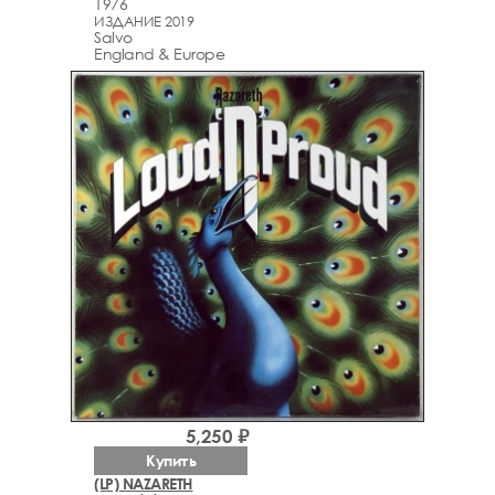
1976
ИЗДАНИЕ 2019
Salvo
England & Europe
5,250 ₽
Купить
(LP) NAZARETH