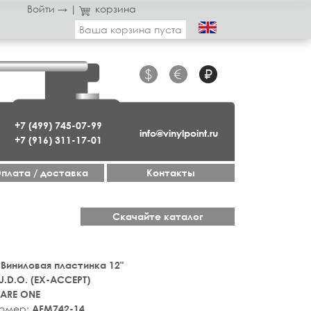
Войти →
|
корзина
Ваша корзина пуста
$
€
₽
+7 (499) 745-07-99
info@vinylpoint.ru
+7 (916) 311-17-01
плата / доставка
Контакты
Скачайте каталог
) Виниловая пластинка 12"
U.D.O. (EX-ACCEPT)
 ARE ONE
номер:
AFM742-14