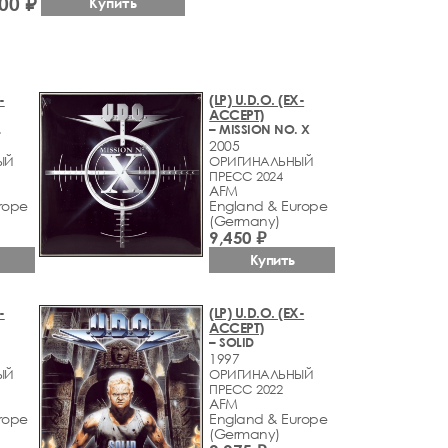
00 ₽
Купить
-
(LP) U.D.O. (EX-
ACCEPT)
L
– MISSION NO. X
2005
ЫЙ
ОРИГИНАЛЬНЫЙ
ПРЕСС 2024
AFM
rope
England & Europe
(Germany)
9,450 ₽
Купить
-
(LP) U.D.O. (EX-
ACCEPT)
– SOLID
1997
ЫЙ
ОРИГИНАЛЬНЫЙ
ПРЕСС 2022
AFM
rope
England & Europe
(Germany)