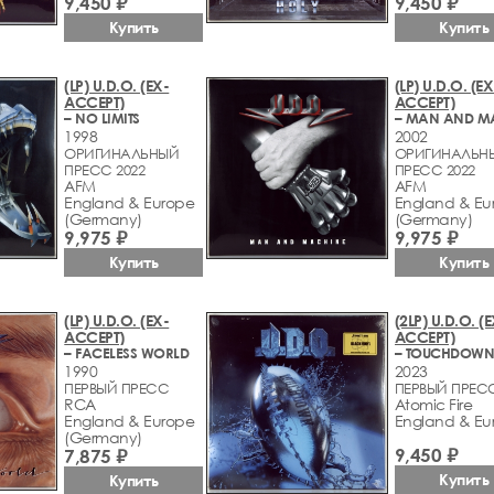
9,450 ₽
9,450 ₽
Купить
Купить
(LP) U.D.O. (EX-
(LP) U.D.O. (EX
ACCEPT)
ACCEPT)
– NO LIMITS
1998
2002
ОРИГИНАЛЬНЫЙ
ОРИГИНАЛЬН
ПРЕСС 2022
ПРЕСС 2022
AFM
AFM
England & Europe
England & Eu
(Germany)
(Germany)
9,975 ₽
9,975 ₽
Купить
Купить
(LP) U.D.O. (EX-
(2LP) U.D.O. (
ACCEPT)
ACCEPT)
– FACELESS WORLD
– TOUCHDOW
1990
2023
ПЕРВЫЙ ПРЕСС
ПЕРВЫЙ ПРЕС
RCA
Atomic Fire
England & Europe
England & Eu
(Germany)
9,450 ₽
7,875 ₽
Купить
Купить