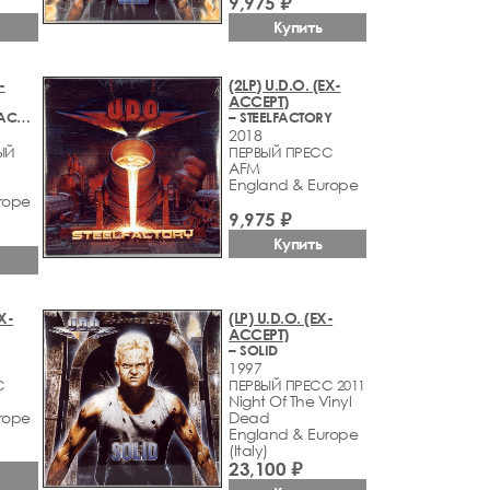
9,975 ₽
Купить
-
(2LP) U.D.O. (EX-
ACCEPT)
– MAN AND MACHINE
– STEELFACTORY
2018
ЫЙ
ПЕРВЫЙ ПРЕСС
AFM
England & Europe
rope
9,975 ₽
Купить
EX-
(LP) U.D.O. (EX-
ACCEPT)
N
– SOLID
1997
С
ПЕРВЫЙ ПРЕСС 2011
Night Of The Vinyl
rope
Dead
England & Europe
(Italy)
23,100 ₽