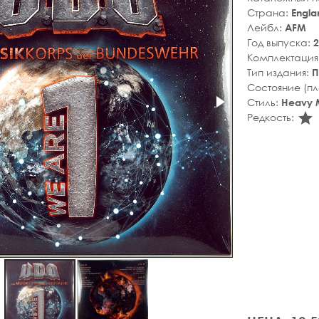
Страна:
Engla
Лейбл:
AFM
Год выпуска:
2
Комплектация
Тип издания:
П
Состояние (п
Стиль:
Heavy 
s
Редкость: