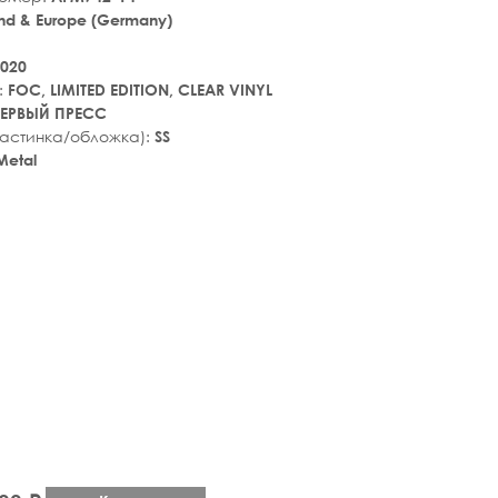
nd & Europe (Germany)
020
:
FOC, LIMITED EDITION, CLEAR VINYL
ЕРВЫЙ ПРЕСС
ластинка/обложка):
SS
Metal
tar_rate