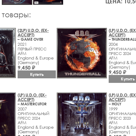
ЦЕНА: 10,5
 товары:
(2LP) U.D.O. (EX-
(LP) U.D.O. (EX
ACCEPT)
ACCEPT)
– GAME OVER
– THUNDERBAL
2021
2004
ПЕРВЫЙ ПРЕСС
ОРИГИНАЛЬН
AFM
ПРЕСС 2024
England & Europe
AFM
(Germany)
England & Eu
9,450 ₽
(Germany)
9,450 ₽
Купить
Купить
(LP) U.D.O. (EX-
(LP) U.D.O. (EX
ACCEPT)
ACCEPT)
– MASTERCUTOR
– HOLY
2007
1999
ОРИГИНАЛЬНЫЙ
ОРИГИНАЛЬН
ПРЕСС 2024
ПРЕСС 2023
AFM
AFM
England & Europe
England & Eu
(Germany)
(Germany)