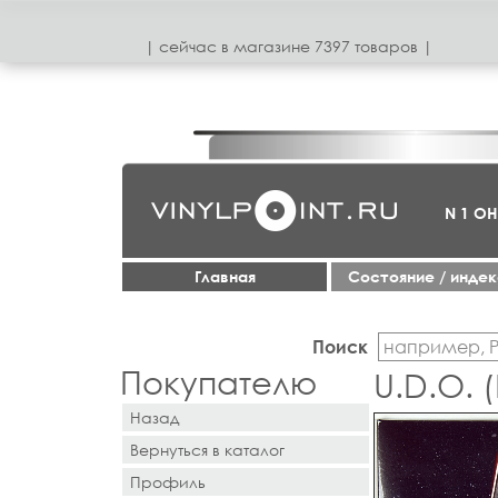
| сeйчас в магазинe 7397 товаров |
N 1 О
Главная
Cостояние / инде
Поиск
Покупателю
U.D.O. 
Назад
Вернуться в каталог
Профиль