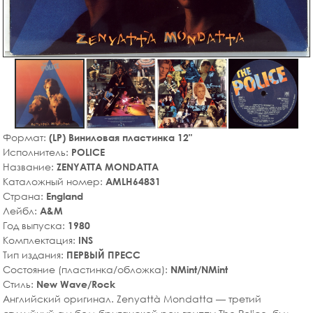
Формат:
(LP) Виниловая пластинка 12"
Исполнитель:
POLICE
Название:
ZENYATTA MONDATTA
Каталожный номер:
AMLH64831
Страна:
England
Лейбл:
A&M
Год выпуска:
1980
Комплектация:
INS
Тип издания:
ПЕРВЫЙ ПРЕСС
Состояние (пластинка/обложка):
NMint/NMint
Стиль:
New Wave/Rock
Английский оригинал. Zenyattà Mondatta — третий