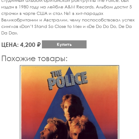
студийный альбом британской рок-группы The Police, был
издан в 1980 году на лейбле A&M Records. Альбом достиг 5
строчки в чарте США и стал №1 в хит-парадах
Великобритании и Австралии, чему поспособствовал успех
синглов «Don’t Stand So Close to Me» и «De Do Do Do, De Da
Da Da».
ЦЕНА: 4,200 ₽
Купить
Похожие товары: