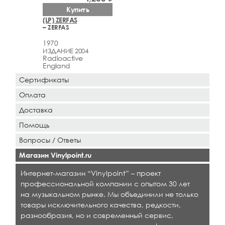
Купить
(LP) ZERFAS
– ZERFAS
1970
ИЗДАНИЕ 2004
Radioactive
England
Сертификаты
Оплата
Доставка
Помощь
Вопросы / Ответы
Магазин Vinylpoint.ru
Интернет-магазин “Vinylpoint” – проект
профессиональной компании с опытом 30 лет
на музыкальном рынке. Мы объединили не только
товары исключительного качества, редкости,
разнообразия, но и современный сервис,