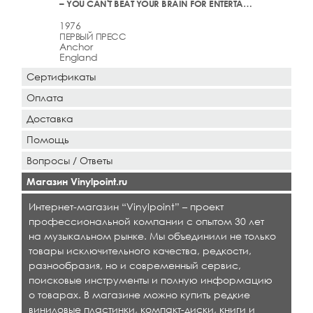
– YOU CAN'T BEAT YOUR BRAIN FOR ENTERTAINMENT
1976
ПЕРВЫЙ ПРЕСС
Anchor
England
Сертификаты
Оплата
Доставка
Помощь
Вопросы / Ответы
Магазин Vinylpoint.ru
Интернет-магазин “Vinylpoint” – проект
профессиональной компании с опытом 30 лет
на музыкальном рынке. Мы объединили не только
товары исключительного качества, редкости,
разнообразия, но и современный сервис,
поисковые инструменты и полную информацию
о товарах. В магазине можно купить редкие
виниловые пластинки, компакт-диски, книги и