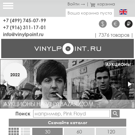
Войти →
|
корзина
Ваша корзина пуста
+7 (499) 745-07-99
$
€
₽
+7 (916) 311-17-01
info@vinylpoint.ru
| 7376 товаров |
МАГАЗИН ОТКРЫТ
АУКЦИОНЫ
МАРТ
2022
2019
АУКЦИОНЫ НА VINYLBAZAR.COM
Поиск
Скачайте каталог
view_comfy
view_list
30
60
120