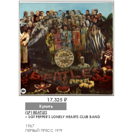
videocam
17,325 ₽
Купить
(LP) BEATLES
– SGT PEPPER'S LONELY HEARTS CLUB BAND
1967
ПЕРВЫЙ ПРЕСС 1979