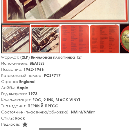
Формат:
(2LP) Виниловая пластинка 12"
Исполнитель:
BEATLES
Название:
1962-1966
Каталожный номер:
PCSP717
Страна:
England
Лейбл:
Apple
Год выпуска:
1973
Комплектация:
FOC, 2 INS, BLACK VINYL
Тип издания:
ПЕРВЫЙ ПРЕСС
Состояние (пластинка/обложка):
NMint/NMint
Стиль:
Rock
star_rate
Редкость: