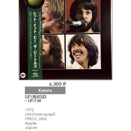
videocam
6,300 ₽
Купить
(LP) BEATLES
– LET IT BE
1970
ОРИГИНАЛЬНЫЙ
ПРЕСС 2003
Apple
Japan