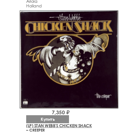
Ariola
Holland
7,350 ₽
Купить
(LP) STAN WEBB'S CHICKEN SHACK
– CREEPER