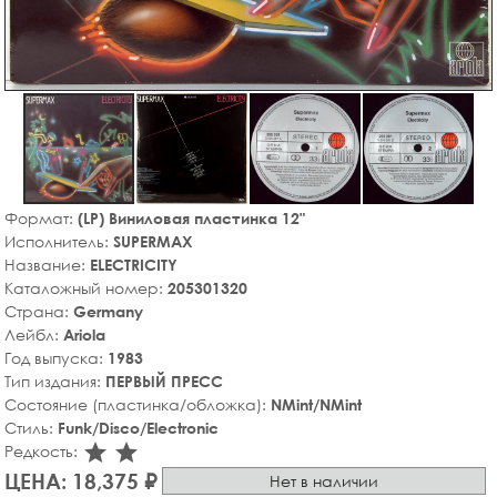
Формат:
(LP) Виниловая пластинка 12"
Исполнитель:
SUPERMAX
Название:
ELECTRICITY
Каталожный номер:
205301320
Страна:
Germany
Лейбл:
Ariola
Год выпуска:
1983
Тип издания:
ПЕРВЫЙ ПРЕСС
Состояние (пластинка/обложка):
NMint/NMint
Стиль:
Funk/Disco/Electronic
star_rate
star_rate
Редкость:
ЦЕНА: 18,375 ₽
Нет в наличии