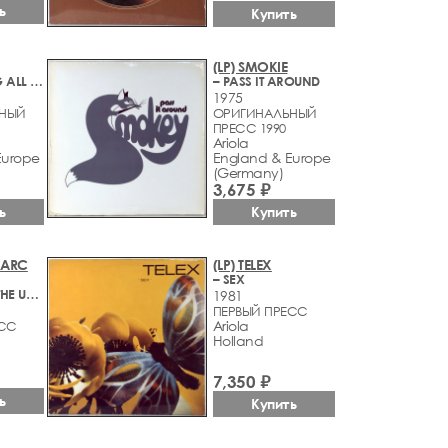
ь
Купить
(LP) SMOKIE
– CHANGING ALL THE TIME
– PASS IT AROUND
1975
НЫЙ
ОРИГИНАЛЬНЫЙ
ПРЕСС 1990
Ariola
Europe
England & Europe
(Germany)
3,675 ₽
ь
Купить
(MARC
(LP) TELEX
– SEX
– DANDY IN THE UNDERWORLD
1981
ПЕРВЫЙ ПРЕСС
Ariola
ЕСС
Holland
7,350 ₽
ь
Купить