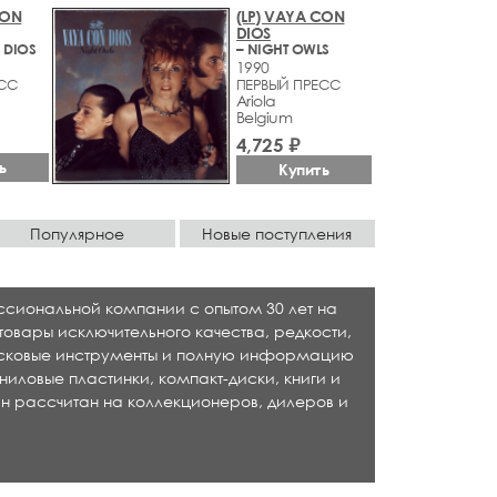
CON
(LP) VAYA CON
DIOS
 DIOS
– NIGHT OWLS
1990
ЕСС
ПЕРВЫЙ ПРЕСС
Ariola
Belgium
4,725 ₽
ь
Купить
Популярное
Новые поступления
ессиональной компании с опытом 30 лет на
товары исключительного качества, редкости,
исковые инструменты и полную информацию
ниловые пластинки, компакт-диски, книги и
н рассчитан на коллекционеров, дилеров и