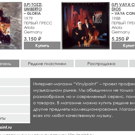
(LP) TOZZI,
(LP) VAYA 
UMBERTO
DIOS
– GLORIA
– VAYA CON
1979
1988
ПЕРВЫЙ ПРЕСС
ПЕРВЫЙ ПР
Ariola
Ariola
Germany
Germany
3,150 ₽
5,250 ₽
Купить
Купит
ечень
Редкие пластинки
Распродажа
Интернет-магазин “Vinylpoint” – проект проф
музыкальном рынке. Мы объединили не только 
разнообразия, но и современный сервис, по
о товарах. В магазине можно купить редкие ви
другие предметы коллекционирования. Магази
всех кто любит качественную музыку.
еты
int.ru
-магазин виниловых пластинок Vinylpoint.ru