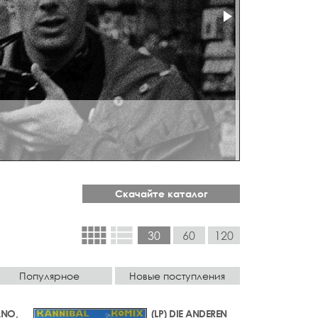
Скачайте каталог
view_comfy
view_list
30
60
120
Популярное
Новые поступления
ANO,
(LP) DIE ANDEREN