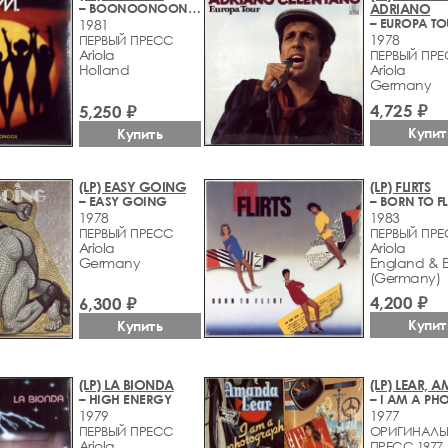
– BOONOONOONOOS
ADRIANO
– EUROPA TO
1981
1978
ПЕРВЫЙ ПРЕСС
Ariola
ПЕРВЫЙ ПР
Holland
Ariola
Germany
4,725 ₽
5,250 ₽
Купит
Купить
(LP) EASY GOING
(LP) FLIRTS
– EASY GOING
– BORN TO FL
1978
1983
ПЕРВЫЙ ПРЕСС
ПЕРВЫЙ ПР
Ariola
Ariola
Germany
England & 
(Germany)
4,200 ₽
6,300 ₽
Купит
Купить
(LP) LA BIONDA
(LP) LEAR,
– HIGH ENERGY
1979
1977
ПЕРВЫЙ ПРЕСС
ОРИГИНАЛЬ
Ariola
ПРЕСС 1977