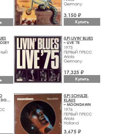
Germany
3,150 ₽
Купить
ь
LUES
(LP) LIVIN' BLUES
JOSEY
– LIVE '75
1975
НЫЙ
ПЕРВЫЙ ПРЕСС
Ariola
Germany
17,325 ₽
Купить
ь
O
(LP) SCHULZE,
– DESCANSO DOMINICAL
KLAUS
– MOONDAWN
1976
ЕСС
ПЕРВЫЙ ПРЕСС
Ariola
Holland
3,675 ₽