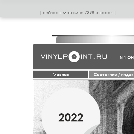
| сeйчас в магазинe 7398 товаров |
N 1 О
Главная
Cостояние / инде
1950-70
2022