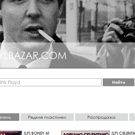
YLBAZAR.COM
КЦИОННЫЙ ДЖАЗ
Найти
ечень
Редкие пластинки
Распродажа
(LP) BONEY M
(LP) CELENT