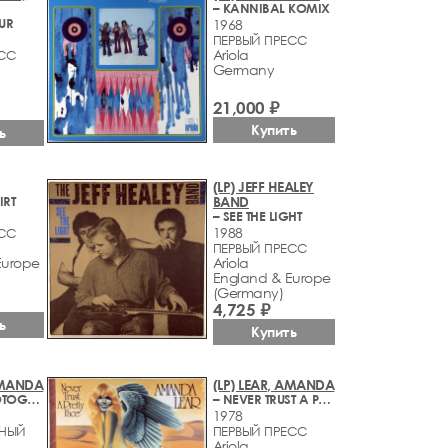
– KANNIBAL KOMIX
UR
1968
ПЕРВЫЙ ПРЕСС
Ariola
ЕСС
Germany
21,000 ₽
Купить
ь
(LP) JEFF HEALEY
IRT
BAND
– SEE THE LIGHT
1988
ЕСС
ПЕРВЫЙ ПРЕСС
Europe
Ariola
England & Europe
(Germany)
4,725 ₽
ь
Купить
 AMANDA
(LP) LEAR, AMANDA
– I AM A PHOTOGRAPH
– NEVER TRUST A PRETTY FACE
1978
НЫЙ
ПЕРВЫЙ ПРЕСС
Ariola