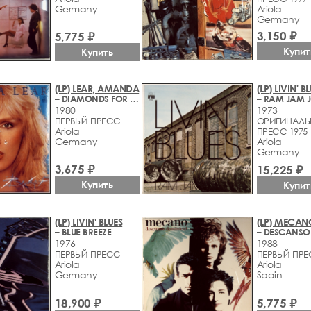
Germany
Ariola
Germany
3,150 ₽
5,775 ₽
Купит
Купить
(LP) LEAR, AMANDA
(LP) LIVIN' B
– DIAMONDS FOR BREAKFAST
– RAM JAM 
1980
1973
ПЕРВЫЙ ПРЕСС
ОРИГИНАЛЬ
Ariola
ПРЕСС 1975
Germany
Ariola
Germany
3,675 ₽
15,225 ₽
Купить
Купит
(LP) LIVIN' BLUES
(LP) MECAN
– BLUE BREEZE
1976
1988
ПЕРВЫЙ ПРЕСС
ПЕРВЫЙ ПР
Ariola
Ariola
Germany
Spain
18,900 ₽
5,775 ₽