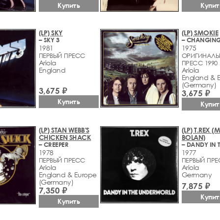
Купить
Купит
(LP) SKY
(LP) SMOKIE
– SKY 3
1981
1975
ПЕРВЫЙ ПРЕСС
ОРИГИНАЛЬ
Ariola
ПРЕСС 1990
England
Ariola
England & 
(Germany)
3,675 ₽
3,675 ₽
Купить
Купит
(LP) STAN WEBB'S
(LP) T.REX 
CHICKEN SHACK
BOLAN)
– CREEPER
1978
1977
ПЕРВЫЙ ПРЕСС
ПЕРВЫЙ ПР
Ariola
Ariola
England & Europe
Germany
(Germany)
7,875 ₽
7,350 ₽
Купит
Купить