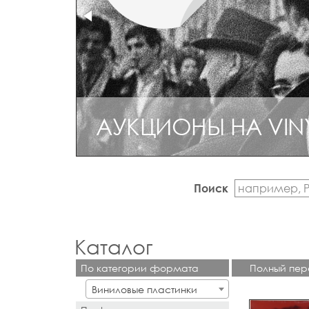
АУКЦИОНЫ НА VIN
РЕДКИЙ И КОЛЛЕ
Поиск
Каталог
По категории формата
Полный пер
Виниловые пластинки