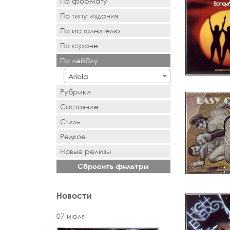
По формату
По типу издания
- Выбор -
По исполнителю
- Выбор -
По стране
- Поиск или выбор -
По лейблу
- Поиск или выбор -
Ariola
Рубрики
Состояние
Стиль
Редкое
Новыe рeлизы
Сбросить фильтры
Новости
07 июля