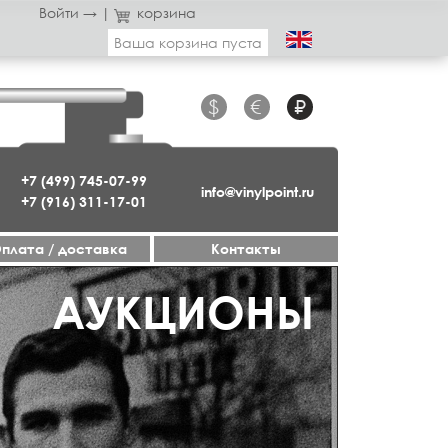
Войти →
|
корзина
Ваша корзина пуста
$
€
₽
+7 (499) 745-07-99
info@vinylpoint.ru
+7 (916) 311-17-01
плата / доставка
Контакты
АУКЦИОНЫ
ДЖАЗ