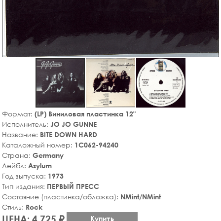
Формат:
(LP) Виниловая пластинка 12"
Исполнитель:
JO JO GUNNE
Название:
BITE DOWN HARD
Каталожный номер:
1C062-94240
Страна:
Germany
Лейбл:
Asylum
Год выпуска:
1973
Тип издания:
ПЕРВЫЙ ПРЕСС
Состояние (пластинка/обложка):
NMint/NMint
Стиль:
Rock
ЦЕНА: 4,725 ₽
Купить