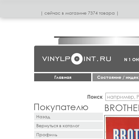
| сeйчас в магазинe 7374 товара |
N 1 О
Главная
Cостояние / инде
Поиск
Покупателю
BROTHE
Назад
Вернуться в каталог
Профиль