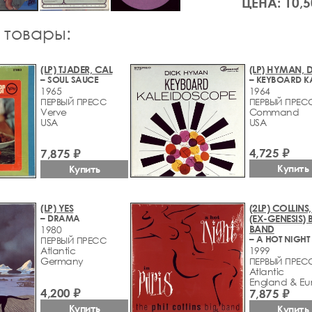
ЦЕНА: 10,5
 товары:
(LP) TJADER, CAL
(LP) HYMAN, 
– SOUL SAUCE
1965
1964
ПЕРВЫЙ ПРЕСС
ПЕРВЫЙ ПРЕС
Verve
Command
USA
USA
4,725 ₽
7,875 ₽
Купить
Купить
(LP) YES
(2LP) COLLINS,
– DRAMA
(EX-GENESIS) 
BAND
1980
ПЕРВЫЙ ПРЕСС
Atlantic
1999
Germany
ПЕРВЫЙ ПРЕСС
Atlantic
England & Eu
4,200 ₽
7,875 ₽
Купить
Купить