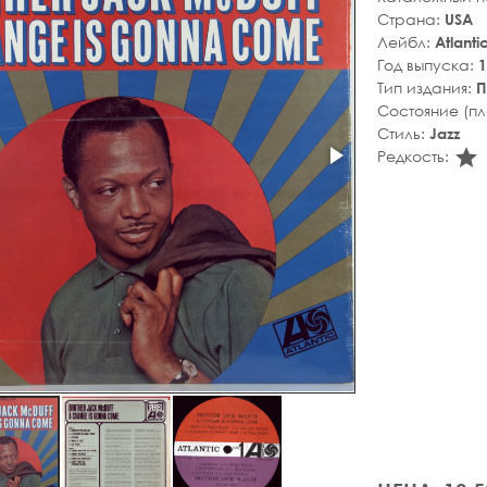
Страна:
USA
Лейбл:
Atlanti
Год выпуска:
1
Тип издания:
П
Состояние (п
Стиль:
Jazz
s
Редкость: