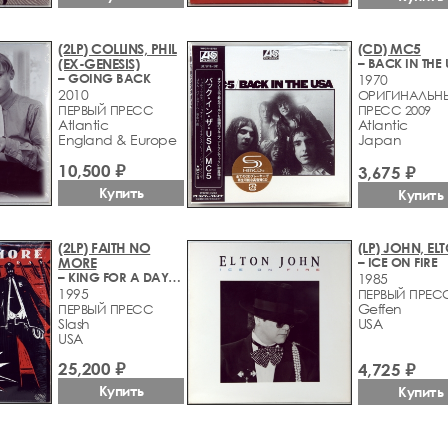
(2LP) COLLINS, PHIL
(CD) MC5
(EX-GENESIS)
– BACK IN THE
– GOING BACK
1970
2010
ОРИГИНАЛЬН
ПЕРВЫЙ ПРЕСС
ПРЕСС 2009
Atlantic
Atlantic
England & Europe
Japan
10,500 ₽
3,675 ₽
Купить
Купить
(2LP) FAITH NO
(LP) JOHN, EL
MORE
– ICE ON FIRE
– KING FOR A DAY FOOL FOR A LIFETIME
1985
1995
ПЕРВЫЙ ПРЕС
Geffen
ПЕРВЫЙ ПРЕСС
Slash
USA
USA
25,200 ₽
4,725 ₽
Купить
Купить