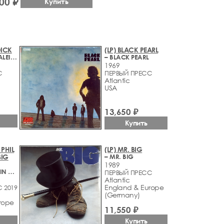
00 ₽
Купить
DICK
(LP) BLACK PEARL
– KEYBOARD KALEIDOSCOPE
– BLACK PEARL
1969
С
ПЕРВЫЙ ПРЕСС
Atlantic
USA
13,650 ₽
Купить
 PHIL
(LP) MR. BIG
BIG
– MR. BIG
1989
– A HOT NIGHT IN PARIS
ПЕРВЫЙ ПРЕСС
Atlantic
England & Europe
 2019
(Germany)
rope
11,550 ₽
Купить