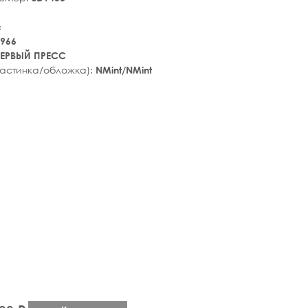
c
966
ЕРВЫЙ ПРЕСС
ластинка/обложка):
NMint/NMint
tar_rate