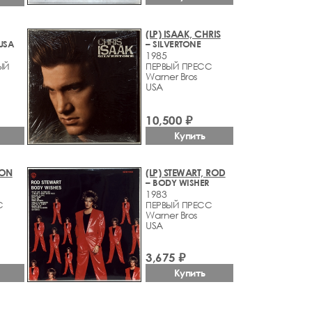
(LP) ISAAK, CHRIS
 USA
– SILVERTONE
1985
ЫЙ
ПЕРВЫЙ ПРЕСС
Warner Bros
USA
10,500 ₽
Купить
TON
(LP) STEWART, ROD
– BODY WISHER
1983
С
ПЕРВЫЙ ПРЕСС
Warner Bros
USA
3,675 ₽
Купить