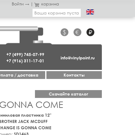
Войти →
|
корзина
Ваша корзина пуста
$
€
₽
+7 (499) 745-07-99
info@vinylpoint.ru
+7 (916) 311-17-01
плата / доставка
Контакты
Скачайте каталог
S GONNA COME
 Виниловая пластинка 12"
BROTHER JACK MCDUFF
CHANGE IS GONNA COME
номер:
SD1463