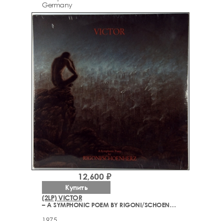
Germany
12,600 ₽
Купить
(2LP) VICTOR
– A SYMPHONIC POEM BY RIGONI/SCHOENHERZ
1975