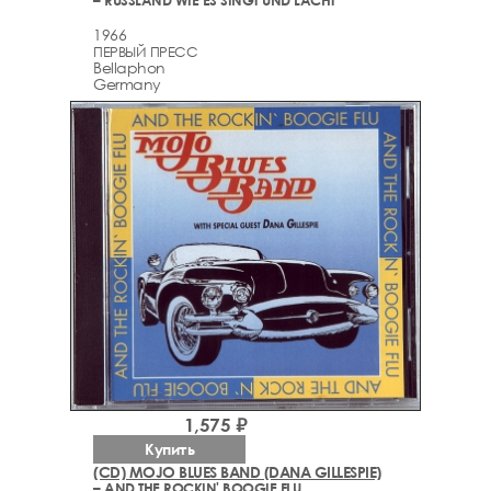
– RUSSLAND WIE ES SINGT UND LACHT
1966
ПЕРВЫЙ ПРЕСС
Bellaphon
Germany
1,575 ₽
Купить
(CD) MOJO BLUES BAND (DANA GILLESPIE)
– AND THE ROCKIN' BOOGIE FLU