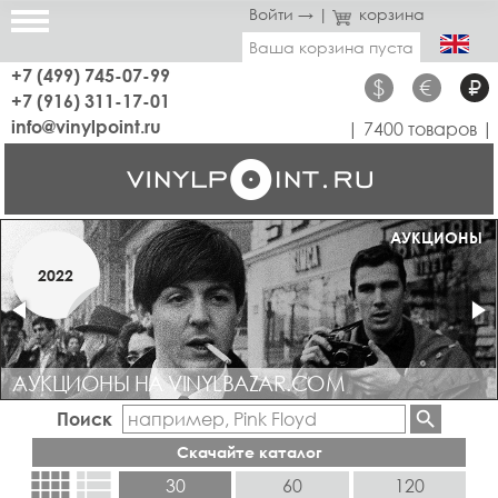
Войти →
|
корзина
Ваша корзина пуста
+7 (499) 745-07-99
$
€
₽
+7 (916) 311-17-01
info@vinylpoint.ru
| 7400 товаров |
МАГАЗИН ОТКРЫТ
АУКЦИОНЫ
МАРТ
2022
2019
АУКЦИОНЫ НА VINYLBAZAR.COM
Поиск
Скачайте каталог
view_comfy
view_list
30
60
120