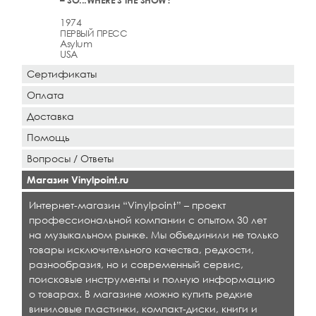
– SO...WHERE'S THE SHOW?
1974
ПЕРВЫЙ ПРЕСС
Asylum
USA
Сертификаты
Оплата
Доставка
Помощь
Вопросы / Ответы
Магазин Vinylpoint.ru
Интернет-магазин “Vinylpoint” – проект
профессиональной компании с опытом 30 лет
на музыкальном рынке. Мы объединили не только
товары исключительного качества, редкости,
разнообразия, но и современный сервис,
поисковые инструменты и полную информацию
о товарах. В магазине можно купить редкие
виниловые пластинки, компакт-диски, книги и