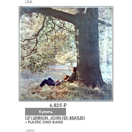
USA
6,825 ₽
Купить
(LP) LENNON, JOHN (EX-BEATLES)
– PLASTIC ONO BAND
1970