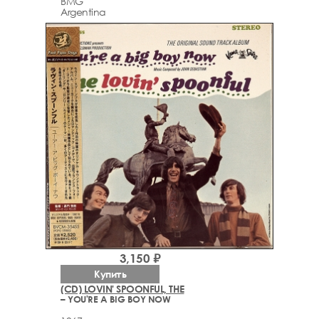
BMG
Argentina
3,150 ₽
Купить
(CD) LOVIN' SPOONFUL, THE
– YOU'RE A BIG BOY NOW