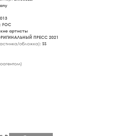
any
013
:
FOC
ские артисты
РИГИНАЛЬНЫЙ ПРЕСС 2021
ластинка/обложка):
SS
tar_rate
иноагентом)