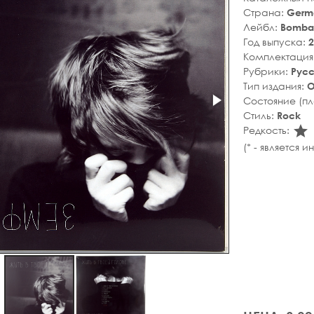
Страна:
Germ
Лейбл:
Bomba
Год выпуска:
2
Комплектация
Рубрики:
Рус
Тип издания:
О
Состояние (п
Стиль:
Rock
s
Редкость:
(* - является 