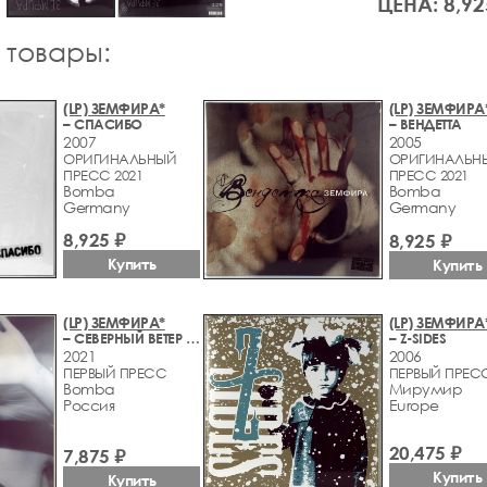
ЦЕНА: 8,92
 товары:
(LP) ЗЕМФИРА*
(LP) ЗЕМФИРА
– СПАСИБО
– ВЕНДЕТТА
2007
2005
ОРИГИНАЛЬНЫЙ
ОРИГИНАЛЬН
ПРЕСС 2021
ПРЕСС 2021
Bomba
Bomba
Germany
Germany
8,925 ₽
8,925 ₽
Купить
Купить
(LP) ЗЕМФИРА*
(LP) ЗЕМФИРА
– СЕВЕРНЫЙ ВЕТЕР (ORIGINAL MOTION PICTURE SOUNDTRACK)
– Z-SIDES
2021
2006
ПЕРВЫЙ ПРЕСС
ПЕРВЫЙ ПРЕСС
Bomba
Мирумир
Россия
Europe
20,475 ₽
7,875 ₽
Купить
Купить