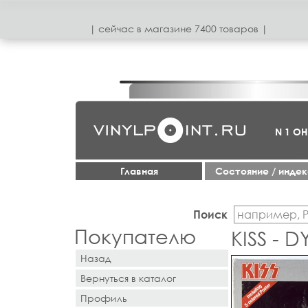
| сeйчас в магазинe 7400 товаров |
N 1 О
Главная
Cостояние / инде
Поиск
Покупателю
KISS - 
Назад
Вернуться в каталог
Профиль