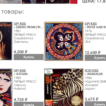
ЦЕНА: 17,8
 товары:
(LP) KISS
(LP) KISS
– (MUSIC FROM) THE ELDER
1981
1976
ПЕРВЫЙ ПРЕСС
ПЕРВЫЙ ПРЕС
Casablanca
Casablanca
Germany
USA
4,200 ₽
12,600 ₽
Купить
Купить
(LP) KISS
(CD) KISS
– ASYLUM
– ANIMALIZE
1985
1984
ПЕРВЫЙ ПРЕСС
ИЗДАНИЕ 2008
Mercury
Universal
Holland
Japan
3,675 ₽
4,725 ₽
Купить
Купить