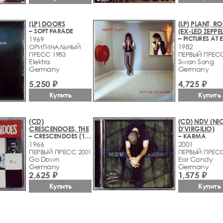
(LP) DOORS
(LP) PLANT, RO
– SOFT PARADE
(EX-LED ZEPPEL
1969
1982
ОРИГИНАЛЬНЫЙ
ПРЕСС 1983
ПЕРВЫЙ ПРЕС
Elektra
Swan Song
Germany
Germany
4,725 ₽
5,250 ₽
Купить
Купить
(CD)
(CD) NDV (NI
CRESCENDOES, THE
D'VIRGILIO)
– CRESCENDOES (1962-1966)
– KARMA
1966
2001
ПЕРВЫЙ ПРЕСС 2001
ПЕРВЫЙ ПРЕС
Go Down
Ear Candy
Germany
Germany
2,625 ₽
1,575 ₽
Купить
Купить