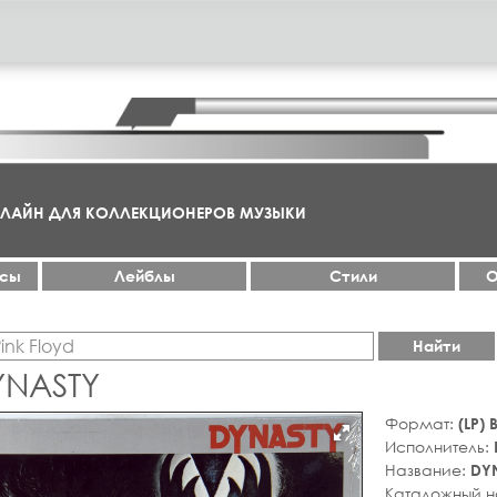
НЛАЙН ДЛЯ КОЛЛЕКЦИОНЕРОВ МУЗЫКИ
ксы
Лейблы
Стили
О
Найти
DYNASTY
Формат:
(LP)
Исполнитель:
Название:
DY
Каталожный 