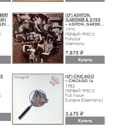
BERT
(LP) ASHTON,
IN)
GARDNER & DYKE
– PICTURES AT ELEVEN
– ASHTON, GARDNER & DYKE
1970
С
ПЕРВЫЙ ПРЕСС
Polydor
Germany
7,875 ₽
Купить
CK
(LP) CHICAGO
– CHICAGO 16
1982
ПЕРВЫЙ ПРЕСС
Full Moon
С
Europe (Germany)
3,675 ₽
Купить