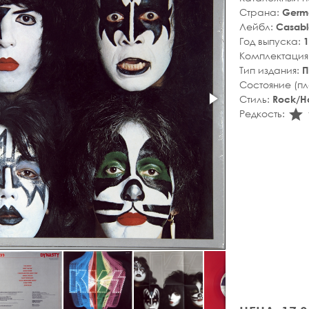
Страна:
Germ
Лейбл:
Casab
Год выпуска:
1
Комплектация
Тип издания:
П
Состояние (п
Стиль:
Rock/H
s
Редкость: