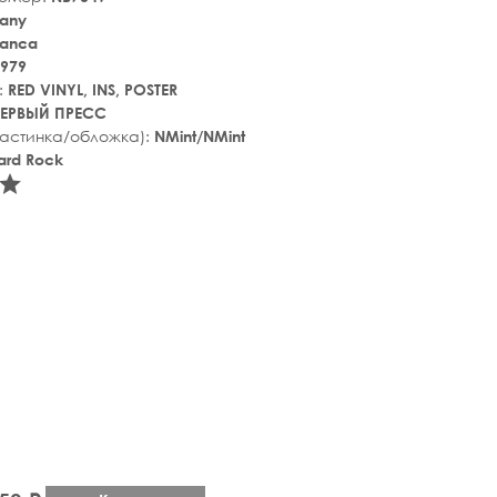
any
lanca
979
:
RED VINYL, INS, POSTER
ЕРВЫЙ ПРЕСС
ластинка/обложка):
NMint/NMint
ard Rock
tar_rate
star_rate