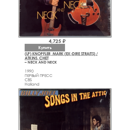
4,725 ₽
Купить
(LP) KNOPFLER, MARK (EX-DIRE STRAITS) /
ATKINS, CHET
– NECK AND NECK
1990
ПЕРВЫЙ ПРЕСС
CBS
Holland