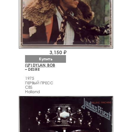
3,150 ₽
Купить
(LP) DYLAN, BOB
– DESIRE
1975
ПЕРВЫЙ ПРЕСС
CBS
Holland