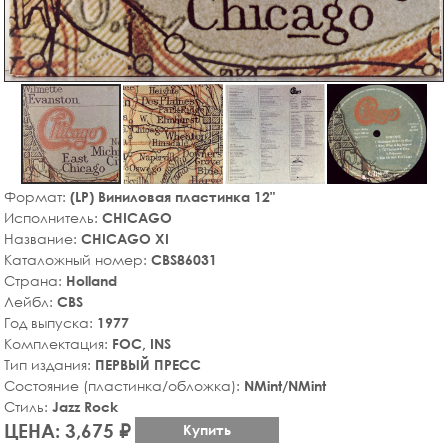
Формат:
(LP) Виниловая пластинка 12"
Исполнитель:
CHICAGO
Название:
CHICAGO XI
Каталожный номер:
CBS86031
Страна:
Holland
Лейбл:
CBS
Год выпуска:
1977
Комплектация:
FOC, INS
Тип издания:
ПЕРВЫЙ ПРЕСС
Состояние (пластинка/обложка):
NMint/NMint
Стиль:
Jazz Rock
ЦЕНА: 3,675 ₽
Купить