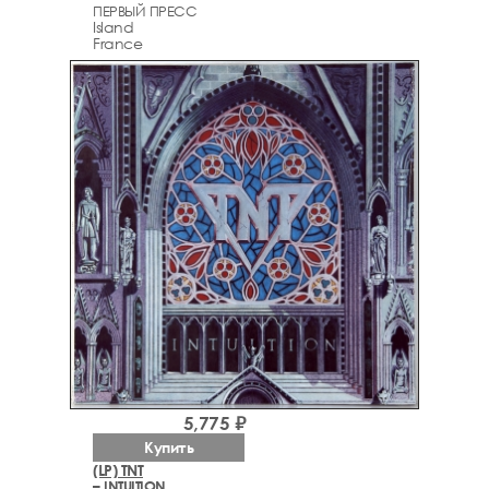
ПЕРВЫЙ ПРЕСС
Island
France
5,775 ₽
Купить
(LP) TNT
– INTUITION