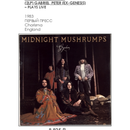
(2LP) GABRIEL, PETER (EX-GENESIS)
– PLAYS LIVE
1983
ПЕРВЫЙ ПРЕСС
Charisma
England
8,925 ₽