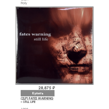
Italy
28,875 ₽
Купить
(2LP) FATES WARNING
– STILL LIFE