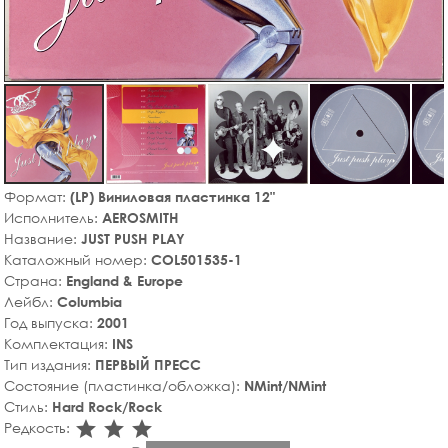
Формат:
(LP) Виниловая пластинка 12"
Исполнитель:
AEROSMITH
Название:
JUST PUSH PLAY
Каталожный номер:
COL501535-1
Страна:
England & Europe
Лейбл:
Columbia
Год выпуска:
2001
Комплектация:
INS
Тип издания:
ПЕРВЫЙ ПРЕСС
Состояние (пластинка/обложка):
NMint/NMint
Стиль:
Hard Rock/Rock
star_rate
star_rate
star_rate
Редкость: