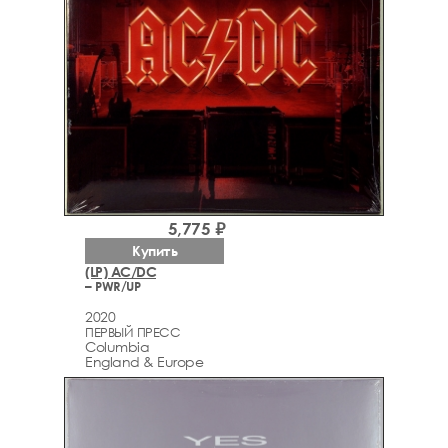
5,775 ₽
Купить
(LP) AC/DC
– PWR/UP
2020
ПЕРВЫЙ ПРЕСС
Columbia
England & Europe