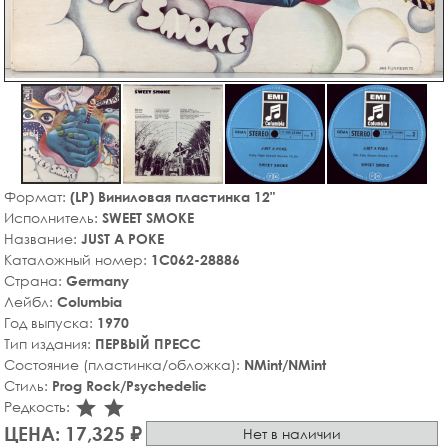
Формат:
(LP) Виниловая пластинка 12"
Исполнитель:
SWEET SMOKE
Название:
JUST A POKE
Каталожный номер:
1C062-28886
Страна:
Germany
Лейбл:
Columbia
Год выпуска:
1970
Тип издания:
ПЕРВЫЙ ПРЕСС
Состояние (пластинка/обложка):
NMint/NMint
Стиль:
Prog Rock/Psychedelic
star_rate
star_rate
Редкость:
ЦЕНА: 17,325 ₽
Нет в наличии