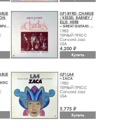
ARLIE
(LP) BYRD, CHARLIE
ON,
/ KESSEL, BARNEY /
ELLIS, HERB
– IT'S A WONDERFUL WORLD
– GREAT GUITARS AT CHARLIE'S GEORGETOWN
1983
С
ПЕРВЫЙ ПРЕСС
Concord Jazz
USA
4,200 ₽
Купить
ARLIE
(LP) LA4
– ZACA
ANTIC
1980
ПЕРВЫЙ ПРЕСС
Concord Jazz
С
USA
5,775 ₽
Купить