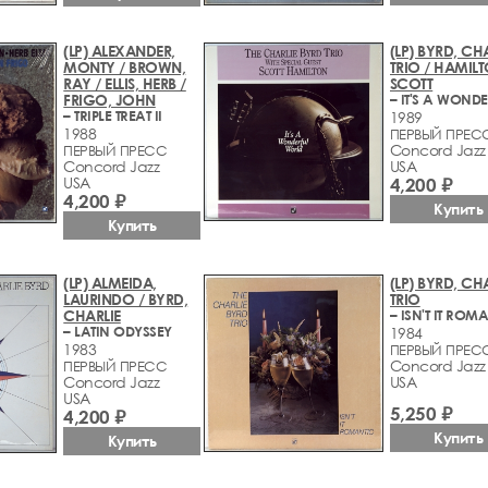
(LP) ALEXANDER,
(LP) BYRD, CH
MONTY / BROWN,
TRIO / HAMILT
RAY / ELLIS, HERB /
SCOTT
FRIGO, JOHN
– TRIPLE TREAT II
1989
1988
ПЕРВЫЙ ПРЕС
Concord Jazz
ПЕРВЫЙ ПРЕСС
Concord Jazz
USA
USA
4,200 ₽
4,200 ₽
Купить
Купить
(LP) ALMEIDA,
(LP) BYRD, CH
LAURINDO / BYRD,
TRIO
CHARLIE
– ISN'T IT ROM
– LATIN ODYSSEY
1984
1983
ПЕРВЫЙ ПРЕС
Concord Jazz
ПЕРВЫЙ ПРЕСС
Concord Jazz
USA
USA
5,250 ₽
4,200 ₽
Купить
Купить