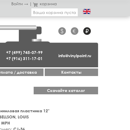
Войти →
|
корзина
Ваша корзина пуста
$
€
₽
+7 (499) 745-07-99
info@vinylpoint.ru
+7 (916) 311-17-01
плата / доставка
Контакты
Скачайте каталог
 Виниловая пластинка 12"
BELLSON, LOUIS
0 MPH
номер:
CJ-36