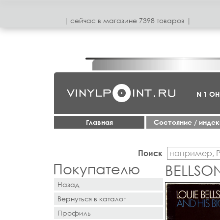
| сeйчас в магазинe 7398 товаров |
N 1 О
Главная
Cостояние / инде
Поиск
Покупателю
BELLSON
Назад
Вернуться в каталог
Профиль