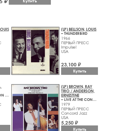
5 ₽
Купить
LOUIS
(LP) BELLSON, LOUIS
– THUNDERBIRD
1966
С
ПЕРВЫЙ ПРЕСС
Impulse!
USA
23,100 ₽
Купить
,
(LP) BROWN, RAY
TRIO / ANDERSON,
– A CELEBRATION OF HOAGY CARMICHAEL
ERNESTINE
– LIVE AT THE CONCORD JAZZ FESTIVAL 1979
1979
С
ПЕРВЫЙ ПРЕСС
Concord Jazz
USA
5,250 ₽
Купить