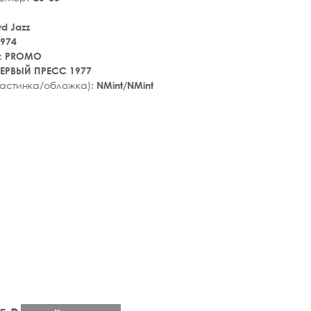
d Jazz
974
:
PROMO
ЕРВЫЙ ПРЕСС 1977
ластинка/обложка):
NMint/NMint