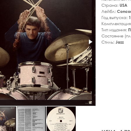
Страна:
USA
Лейбл:
Concor
Год выпуска:
1
Комплектация
Тип издания:
П
Состояние (п
Стиль:
Jazz