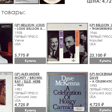
ЦЕНА: 4,72
 товары:
(LP) BELLSON, LOUIS
(LP) BELLSON, 
– LOUIS BELLSON AT THE FLAMINGO
– THUNDERBIRD
1958
1966
ПЕРВЫЙ ПРЕСС
ПЕРВЫЙ ПРЕС
Verve
Impulse!
USA
USA
5,775 ₽
23,100 ₽
Купить
Купить
(LP) ALEXANDER,
(LP) MCKENNA
MONTY / BROWN,
DAVE
RAY / ELLIS, HERB
– TRIO
1983
1981
ПЕРВЫЙ ПРЕС
Concord Jazz
ПЕРВЫЙ ПРЕСС
Concord Jazz
USA
USA
4,725 ₽
4,725 ₽
Купить
Купить