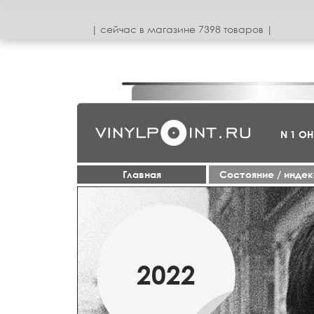
| сeйчас в магазинe 7398 товаров |
N 1 О
Главная
Cостояние / инде
МАРТ
2022
2019