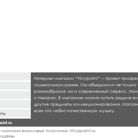
Интернет-магазин “Vinylpoint” – проект проф
музыкальном рынке. Мы объединили не только 
разнообразия, но и современный сервис, по
о товарах. В магазине можно купить редкие ви
другие предметы коллекционирования. Магази
всех кто любит качественную музыку.
еты
int.ru
-магазин виниловых пластинок Vinylpoint.ru
ищены.