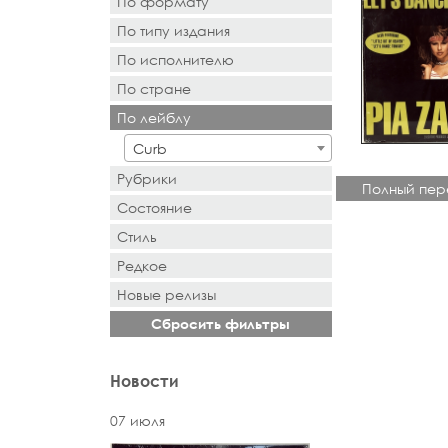
По формату
По типу издания
- Выбор -
По исполнителю
- Выбор -
По стране
- Поиск или выбор -
По лейблу
- Поиск или выбор -
Curb
Рубрики
Полный пер
Состояние
Стиль
Редкое
Новыe рeлизы
Сбросить фильтры
Новости
07 июля