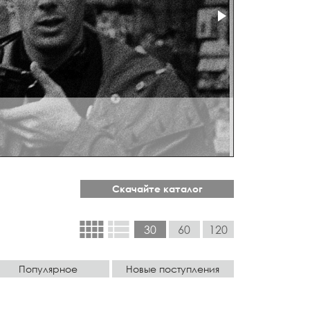
Скачайте каталог
view_comfy
view_list
30
60
120
Популярное
Новые поступления