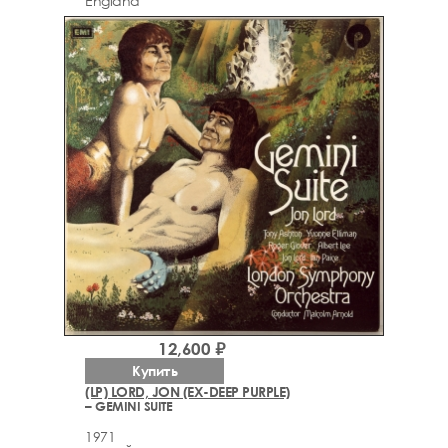
England
12,600 ₽
Купить
(LP) LORD, JON (EX-DEEP PURPLE)
– GEMINI SUITE
1971