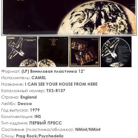
Формат:
(LP) Виниловая пластинка 12"
Исполнитель:
CAMEL
Название:
I CAN SEE YOUR HOUSE FROM HERE
Каталожный номер:
TXS-R137
Страна:
England
Лейбл:
Decca
Год выпуска:
1979
Комплектация:
INS
Тип издания:
ПЕРВЫЙ ПРЕСС
Состояние (пластинка/обложка):
NMint/NMint
Стиль:
Prog Rock/Psychedelic