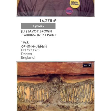
16,275 ₽
Купить
(LP) SAVOY BROWN
– GETTING TO THE POINT
1968
ОРИГИНАЛЬНЫЙ
ПРЕСС 1970
Decca
England