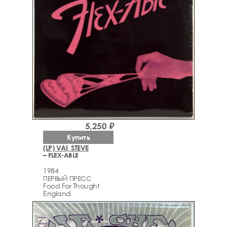
5,250 ₽
Купить
(LP) VAI, STEVE
– FLEX-ABLE
1984
ПЕРВЫЙ ПРЕСС
Food For Thought
England