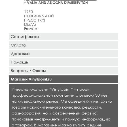
– VALIA AND ALIOCHA DIMITRIEVITCH
1970
ОРИГИНАЛЬНЫЙ
ПРЕСС 1973
Disc'Az
France
Сертификаты
Оплата
Доставка
Помощь
Вопросы / Ответы
Магазин Vinylpoint.ru
Интернет-магазин “Vinylpoint” – проект
профессиональной компании с опытом 30 лет
на музыкальном рынке. Мы объединили не только
товары исключительного качества, редкости,
разнообразия, но и современный сервис,
поисковые инструменты и полную информацию
о товарах. В магазине можно купить редкие