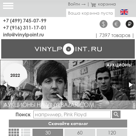
Войти →
|
корзина
Ваша корзина пуста
+7 (499) 745-07-99
$
€
₽
+7 (916) 311-17-01
info@vinylpoint.ru
| 7397 товаров |
МАГАЗИН ОТКРЫТ
АУКЦИОНЫ
МАРТ
2022
2019
АУКЦИОНЫ НА VINYLBAZAR.COM
Поиск
Скачайте каталог
view_comfy
view_list
30
60
120