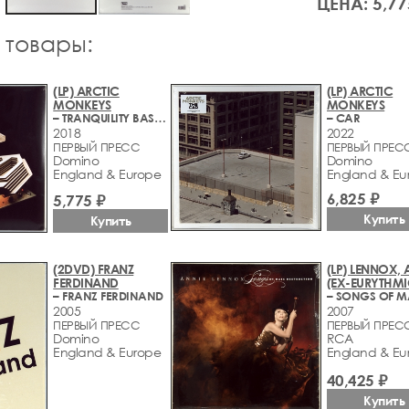
ЦЕНА: 5,77
 товары:
(LP) ARCTIC
(LP) ARCTIC
MONKEYS
MONKEYS
– TRANQUILITY BASE HOTEL + CASINO
– CAR
2018
2022
ПЕРВЫЙ ПРЕСС
ПЕРВЫЙ ПРЕС
Domino
Domino
England & Europe
England & Eu
6,825 ₽
5,775 ₽
Купить
Купить
(2DVD) FRANZ
(LP) LENNOX, 
FERDINAND
(EX-EURYTHMI
– FRANZ FERDINAND
2005
2007
ПЕРВЫЙ ПРЕСС
ПЕРВЫЙ ПРЕС
Domino
RCA
England & Europe
England & Eu
40,425 ₽
Купить