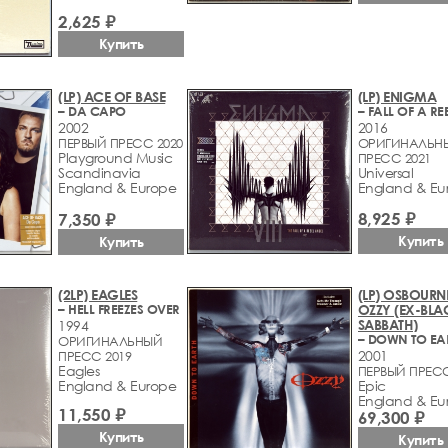
2,625 ₽
Купить
(LP) ACE OF BASE
(LP) ENIGMA
– DA CAPO
2002
2016
ПЕРВЫЙ ПРЕСС 2020
ОРИГИНАЛЬН
Playground Music
ПРЕСС 2021
Scandinavia
Universal
England & Europe
England & Eu
8,925 ₽
7,350 ₽
Купить
Купить
(2LP) EAGLES
(LP) OSBOURN
– HELL FREEZES OVER
OZZY (EX-BLA
SABBATH)
1994
– DOWN TO EA
ОРИГИНАЛЬНЫЙ
2001
ПРЕСС 2019
Eagles
ПЕРВЫЙ ПРЕС
England & Europe
Epic
England & Eu
11,550 ₽
69,300 ₽
Купить
Купить