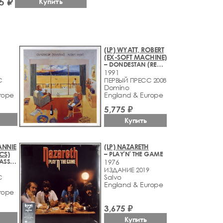
5 ₽
Купить
(LP) WYATT, ROBERT
(EX-SOFT MACHINE)
– DONDESTAN (REVISITED)
1991
С
ПЕРВЫЙ ПРЕСС 2008
Domino
rope
England & Europe
5,775 ₽
Купить
ANNIE
(LP) NAZARETH
CS)
– PLAY'N' THE GAME
– SONGS OF MASS DESTRUCTION
1976
ИЗДАНИЕ 2019
Salvo
С
England & Europe
rope
3,675 ₽
Купить