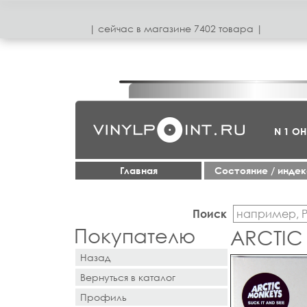
| сeйчас в магазинe 7402 товара |
N 1 О
Главная
Cостояние / инде
Поиск
Покупателю
ARCTIC 
Назад
Вернуться в каталог
Профиль