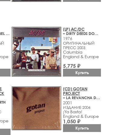
(LP) AC/DC
– FALL OF A REBEL ANGEL (VIII)
– DIRTY DEEDS DONE DIRT CHEAP
1976
ЫЙ
ОРИГИНАЛЬНЫЙ
ПРЕСС 2003
Columbia
rope
England & Europe
5,775 ₽
Купить
E,
(CD) GOTAN
CK
PROJECT
– LA REVANCHA DEL TANGO
RTH
2001
ИЗДАНИЕ 2006
¡Ya Basta!
С
England & Europe
rope
1,050 ₽
Купить