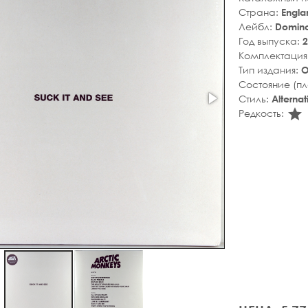
Страна:
Engla
Лейбл:
Domin
Год выпуска:
2
Комплектация
Тип издания:
О
Состояние (п
Стиль:
Alterna
s
Редкость: