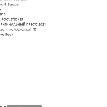
nd & Europe
o
011
:
FOC, STICKER
РИГИНАЛЬНЫЙ ПРЕСС 2021
ластинка/обложка):
SS
tive Rock
tar_rate