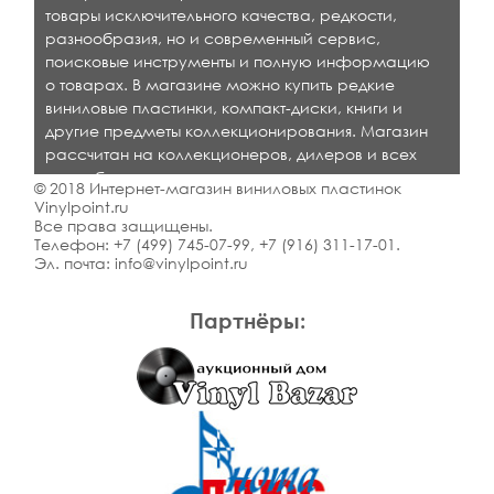
товары исключительного качества, редкости,
разнообразия, но и современный сервис,
поисковые инструменты и полную информацию
о товарах. В магазине можно купить редкие
виниловые пластинки, компакт-диски, книги и
другие предметы коллекционирования. Магазин
рассчитан на коллекционеров, дилеров и всех
кто любит качественную музыку.
© 2018 Интернет-магазин виниловых пластинок
Vinylpoint.ru
Все права защищены.
Телефон:
+7 (499) 745-07-99
,
+7 (916) 311-17-01
.
Эл. почта:
info@vinylpoint.ru
Партнёры: