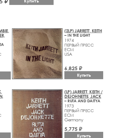
5 ₽
Купить
MBIE,
(2LP) JARRETT, KEITH
ER,
– IN THE LIGHT
1974
EA
ПЕРВЫЙ ПРЕСС
ECM
USA
С
6,825 ₽
Купить
,
(LP) JARRETT, KEITH /
N,
DEJOHNETTE, JACK
– RUTA AND DAITYA
1973
ПЕРВЫЙ ПРЕСС
ECM
С
Germany
5,775 ₽
Купить