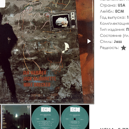
Страна:
USA
Лейбл:
ECM
Год выпуска:
1
Комплектация
Тип издания:
П
Состояние (п
Стиль:
Jazz
s
Редкость: