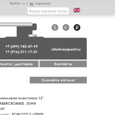
Войти →
|
корзина
Ваша корзина пуста
$
€
₽
+7 (499) 745-07-99
info@vinylpoint.ru
+7 (916) 311-17-01
плата / доставка
Контакты
Скачайте каталог
 Виниловая пластинка 12"
ABERCROMBIE, JOHN
GHT
номер:
ECM1272/1-25009