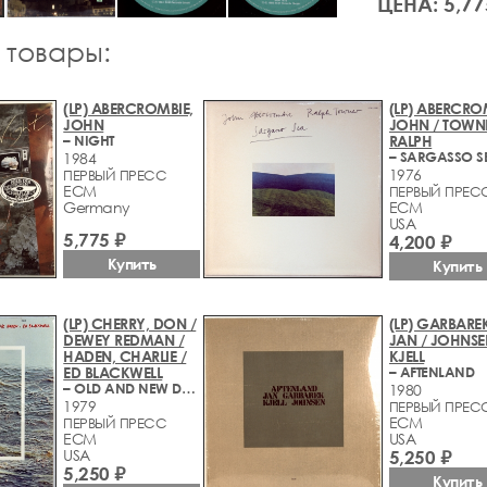
ЦЕНА: 5,77
 товары:
(LP) ABERCROMBIE,
(LP) ABERCRO
JOHN
JOHN / TOWN
– NIGHT
RALPH
– SARGASSO S
1984
1976
ПЕРВЫЙ ПРЕСС
ECM
ПЕРВЫЙ ПРЕС
Germany
ECM
USA
5,775 ₽
4,200 ₽
Купить
Купить
(LP) CHERRY, DON /
(LP) GARBAREK
DEWEY REDMAN /
JAN / JOHNSE
HADEN, CHARLIE /
KJELL
ED BLACKWELL
– AFTENLAND
– OLD AND NEW DREAMS
1980
1979
ПЕРВЫЙ ПРЕС
ECM
ПЕРВЫЙ ПРЕСС
ECM
USA
USA
5,250 ₽
5,250 ₽
Купить