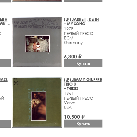
KEITH
(LP) JARRETT, KEITH
– CELESTIAL HAWK - FOR ORCHESTRA, PERCUSSION AND PIANO
– MY SONG
1978
С
ПЕРВЫЙ ПРЕСС
ECM
Germany
6,300 ₽
Купить
JAZZ
(LP) JIMMY GIUFFRE
TRIO 3
– THESIS
1961
ЫЙ
ПЕРВЫЙ ПРЕСС
Verve
USA
10,500 ₽
Купить