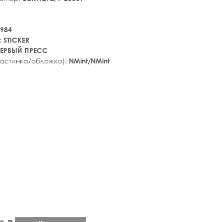
984
:
STICKER
ЕРВЫЙ ПРЕСС
ластинка/обложка):
NMint/NMint
tar_rate