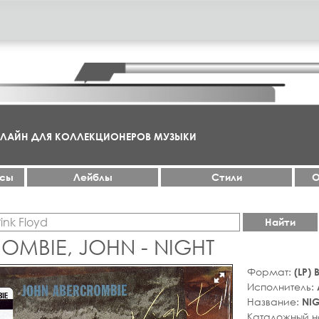
НЛАЙН ДЛЯ КОЛЛЕКЦИОНЕРОВ МУЗЫКИ
ксы
Лейблы
Стили
О
Найти
OMBIE, JOHN - NIGHT
Формат:
(LP)
Исполнитель:
Название:
NI
Каталожный 