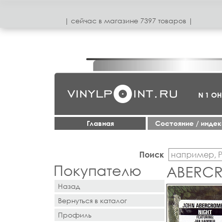
| сeйчас в магазинe 7397 товаров |
N 1 О
Главная
Cостояние / инде
Поиск
Покупателю
ABERCR
Назад
Вернуться в каталог
Профиль