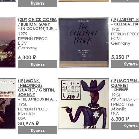
Купить
(2LP) CHICK COREA
(LP) JARRETT, 
/ BURTON, GARY
– IN CONCERT, ZURICH, OCTOBER 28, 1979
1980
1979
ПЕРВЫЙ ПРЕС
ECM
ПЕРВЫЙ ПРЕСС
ECM
Germany
Germany
5,250 ₽
6,300 ₽
Купить
Купить
(LP) MONK,
(LP) MODERN 
THELONIOUS
QUARTET
QUARTET / GRIFFIN,
– SHERIFF
JOHNNY
1964
– THELONIOUS IN ACTION
ОРИГИНАЛЬН
1958
ПРЕСС 1966
Atlantic
ПЕРВЫЙ ПРЕСС
Riverside
USA
USA
6,300 ₽
30,975 ₽
Купить
Купить